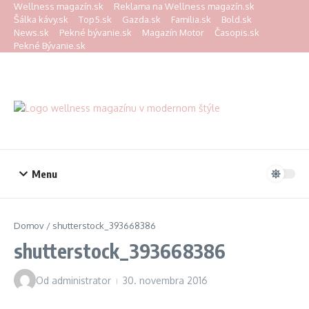
Preskočiť na obsah
Wellness magazín.sk
Reklama na Wellness magazín.sk
Šálka kávy.sk
Top5.sk
Gazda.sk
Familia.sk
Bold.sk
News.sk
Pekné bývanie.sk
Magazín Motor
Časopis.sk
Pekné Bývanie.sk
Menu
Domov
/
shutterstock_393668386
shutterstock_393668386
Od
administrator
30. novembra 2016