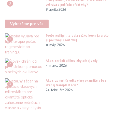
Silový tréning verzus kardio: Ktorá aktivita
3
vyhráva z pohľadu efektivity?
9. apríla 2026
Vyberáme pre vás
Prečo red light terapia zažíva boom (a prečo
1
ju používajú športovci)
11. mája 2026
Ako si chrániť oči bez zbytočnej vedy
2
4. marca 2026
Ako si zahustiť riedke vlasy okamžite a bez
3
drahej transplantácie?
24. februára 2026