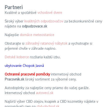
Partneri
Kvalitné a spoľahlivé
vchodové dvere
Široký výber
kvalitných odpudzovačov
za bezkonkurenčné ceny
nájdete na
odpudzovace.sk
Najlepšie
domáce meteostanice
Obstarajte si
záhradný ratanový nábytok
a vychutnajte si
príjemné chvíle v záhrade naplno.
Detské koberce
rozžiaria každú izbu.
ubytovanie Chopok Jasná
Ochranné pracovné pomôcky
internetový obchod
Pracovnik.sk
široký sortiment za výborné ceny.
Autodoplnky za najlepšie ceny priamo do vašej garáže.
Internetový obchod
autoveci.sk
Najširší výber CBD olejov, kvapiek a CBD kozmetiky nájdete v
porovnávači cien na
cbd-obchod.sk