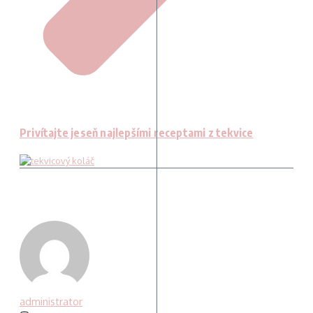
Privítajte jeseň najlepšími receptami z tekvice
administrator