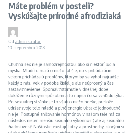
Máte problém v posteli?
Vyskúšajte prírodné afrodiziaká
Od
administrator
10. septembra 2018
Chuť na sex nie je samozrejmosťou, ako si niektorí ľudia
myslia. Mladí to majú o niečo ľahšie, no s pribúdajúcim
vekom prichádzajú problémy, ktorým by sa vyhol najradšej
každý z nás. Vek v podobe čísiel je ale neúprosný a čas
zastaviť nevieme. Spomaliť starnutie v dnešnej dobe
dokážeme rôznymi spôsobmi a to najmä čo sa vzhľadu týka.
Po sexuálnej stránke je to však o niečo horšie, pretože
udržať svoje telo mladé a plné energie už také jednoduché
nie je. Postupné znižovanie hormónov v našom tele má za
následok nielen menšiu sexuálnu výkonnosť, ale aj sexuálnu
žiadostivosť. Našťastie existujú látky a prostriedky, ktorými si
však dokážeme pomôcť a udržať v kondícii nielen seba, ale aj