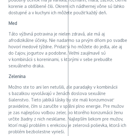
korenie a obľúbené čili. Okrem ich nádhernej vône sú ľahko
dostupné a v kuchyni ich môžete použiť každý deň.
Med
Táto výživná potravina je nielen zdravá, ale má aj
afrodizikálne účinky. Nie nadarmo sa prvým dňom po svadbe
hovorí medové týždne. Pridať si ho môžete do jedla, ale aj
do čajov, jogurtov a podobne. Veľmi zaujímavé sú
v kombinácii s koreninami, s ktorými v sebe prebudíte
sexuálneho draka.
Zelenina
Možno ste to ani len netušili, ale paradajky v kombinácii
s bazalkou vyvolávajú v ženách doslova sexuálne
šialenstvo. Tieto jablká lásky by ste mali konzumovať
pravidelne, čím si zaručíte v spálni plno energie. Pre mužov
je zas najlepšou voľbou zeler, po ktorého konzumácii ženu
určite žiadny z nich nesklame. Najlepším liekom pre mužov,
ktorí majú problém s erekciou je zelerová polievka, ktorá ich
problém bezbolestne vyrieši.