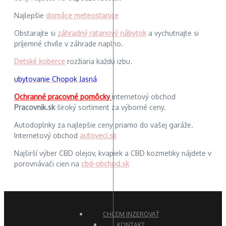
Najlepšie
domáce meteostanice
Obstarajte si
záhradný ratanový nábytok
a vychutnajte si
príjemné chvíle v záhrade naplno.
Detské koberce
rozžiaria každú izbu.
ubytovanie Chopok Jasná
Ochranné pracovné pomôcky
internetový obchod
Pracovnik.sk
široký sortiment za výborné ceny.
Autodoplnky za najlepšie ceny priamo do vašej garáže.
Internetový obchod
autoveci.sk
Najširší výber CBD olejov, kvapiek a CBD kozmetiky nájdete v
porovnávači cien na
cbd-obchod.sk
CHCEM INZEROVAŤ
KONTAKT