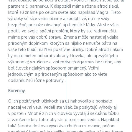
partnera či partnerku. K dispozícii máme rôzne afrodiziaká,
ktoré sú známe po celom svete ako napríklad Viagra. Tieto
výrobky sú síce veľmi účinné a spoľahlivé, no nie vždy
bezpečné, pretože obsahujú aj chemické látky. Ak ste však
pocítili vo svojej spálni problém, ktorý by ste radi vyriešili,
máme pre vás dobrú správu. Zmena môže nastať aj vďaka
prírodným doplnkom, ktorých sa nijako nemusíte báť a na
vaše telo budú mať len pozitívne účinky. Dobré afrodiziakum
by malo nielen odbúrať zábrany človeka, ale aj zvýšiť jeho
výkonnosť, vzrušenie a zintenzívniť orgazmus bez toho, aby
bol človek nejakým spôsobom omámený. Veľmi
jednoduchým a prirodzeným spôsobom ako to viete
dosiahnuť sú rôzne potraviny.
Koreniny
O ich pozitívnych účinkoch sa už nahovorilo a popísalo
naozaj veľmi veľa. Vedeli ste však, že poskytujú výhody aj
v posteli? Mnohé z nich v človeku vyvolajú sexuálnu túžbu
a vzrušenie bez toho, aby ste o tom sami vedeli. Napríklad
taká škorica doslova vyvoláva chuť na milovanie, pričom
podobný účinok má ja vanilka, rozmarín, mäta, zázvor, čierne