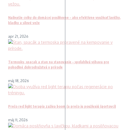
Najlepšie cviky do domácej posilňovne – ako efektívne využívať lavičky,
kladky a silové veže
apr 21, 2026
Termosky, spacak a stan na stanovanie – spoľahlivá výbava pre
pohodlné dobrodružstvá v prírode
máj 18, 2026
Prečo red light terapia zažíva boom (a prečo ju používajú športovci)
máj 11, 2026