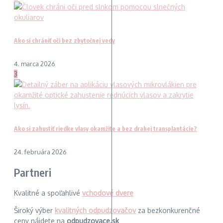
Ako si chrániť oči bez zbytočnej vedy
4. marca 2026
3
Ako si zahustiť riedke vlasy okamžite a bez drahej transplantácie?
24. februára 2026
Partneri
Kvalitné a spoľahlivé
vchodové dvere
Široký výber
kvalitných odpudzovačov
za bezkonkurenčné
ceny nájdete na
odpudzovace.sk