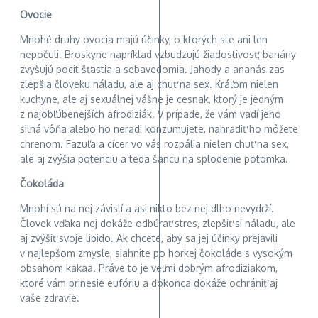
Ovocie
Mnohé druhy ovocia majú účinky, o ktorých ste ani len
nepočuli. Broskyne napríklad vzbudzujú žiadostivosť, banány
zvyšujú pocit šťastia a sebavedomia. Jahody a ananás zas
zlepšia človeku náladu, ale aj chuť na sex. Kráľom nielen
kuchyne, ale aj sexuálnej vášne je cesnak, ktorý je jedným
z najobľúbenejších afrodiziák. V prípade, že vám vadí jeho
silná vôňa alebo ho neradi konzumujete, nahradiť ho môžete
chrenom. Fazuľa a cícer vo vás rozpália nielen chuť na sex,
ale aj zvýšia potenciu a teda šancu na splodenie potomka.
Čokoláda
Mnohí sú na nej závislí a asi nikto bez nej dlho nevydrží.
Človek vďaka nej dokáže odbúrať stres, zlepšiť si náladu, ale
aj zvýšiť svoje libido. Ak chcete, aby sa jej účinky prejavili
v najlepšom zmysle, siahnite po horkej čokoláde s vysokým
obsahom kakaa. Práve to je veľmi dobrým afrodiziakom,
ktoré vám prinesie eufóriu a dokonca dokáže ochrániť aj
vaše zdravie.