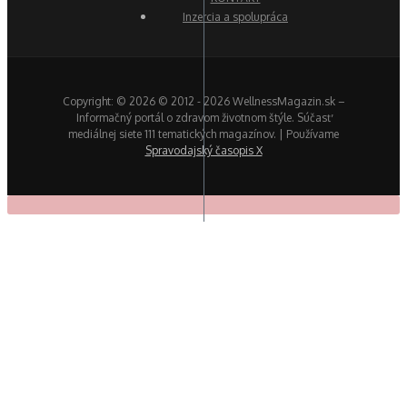
Inzercia a spolupráca
Copyright: © 2026 © 2012 - 2026 WellnessMagazin.sk –
Informačný portál o zdravom životnom štýle. Súčasť
mediálnej siete 111 tematických magazínov. | Používame
Spravodajský časopis X