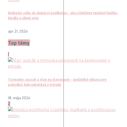
Najlepšie cviky do domácej posilňovne – ako efektívne využívať lavičky,
kladky a silové veže
apr 21, 2026
Top témy
1
Termosky, spacak a stan na stanovanie – spoľahlivá výbava pre
pohodlné dobrodružstvá v prírode
18. mája 2026
2