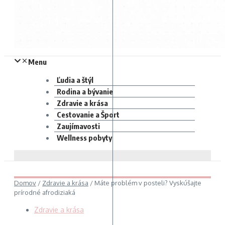
Menu
Ľudia a štýl
Rodina a bývanie
Zdravie a krása
Cestovanie a Šport
Zaujímavosti
Wellness pobyty
Domov
/
Zdravie a krása
/
Máte problém v posteli? Vyskúšajte
prírodné afrodiziaká
Zdravie a krása