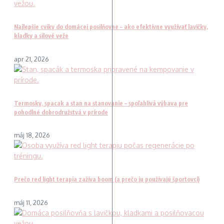
Najlepšie cviky do domácej posilňovne – ako efektívne využívať lavičky,
kladky a silové veže
apr 21, 2026
Termosky, spacak a stan na stanovanie – spoľahlivá výbava pre
pohodlné dobrodružstvá v prírode
máj 18, 2026
Prečo red light terapia zažíva boom (a prečo ju používajú športovci)
máj 11, 2026