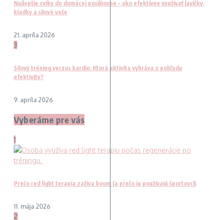
Najlepšie cviky do domácej posilňovne – ako efektívne využívať lavičky,
kladky a silové veže
21. apríla 2026
3
Silový tréning verzus kardio: Ktorá aktivita vyhráva z pohľadu
efektivity?
9. apríla 2026
Vyberáme pre vás
1
Prečo red light terapia zažíva boom (a prečo ju používajú športovci)
11. mája 2026
2