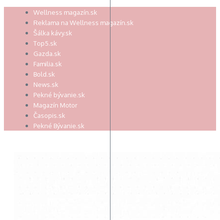
Preskočiť
Wellness magazín.sk
na
Reklama na Wellness magazín.sk
obsah
Šálka kávy.sk
Top5.sk
Gazda.sk
Familia.sk
Bold.sk
News.sk
Pekné bývanie.sk
Magazín Motor
Časopis.sk
Pekné Bývanie.sk