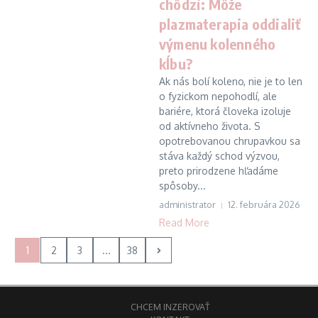
chôdzi: Môže
plazmaterapia oddialiť
výmenu kolenného
kĺbu?
Ak nás bolí koleno, nie je to len
o fyzickom nepohodlí, ale
bariére, ktorá človeka izoluje
od aktívneho života. S
opotrebovanou chrupavkou sa
stáva každý schod výzvou,
preto prirodzene hľadáme
spôsoby...
administrator
12. februára 2026
Read More
1
2
3
...
38
CHCEM INZEROVAŤ