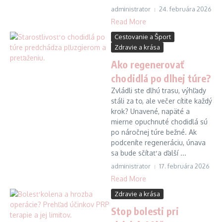
administrator
24. februára 2026
Read More
Cestovanie a Šport
Zdravie a krása
Ako regenerovať
chodidlá po dlhej túre?
Zvládli ste dlhú trasu, výhľady
stáli za to, ale večer cítite každý
krok? Unavené, napäté a
mierne opuchnuté chodidlá sú
po náročnej túre bežné. Ak
podceníte regeneráciu, únava
sa bude sčítať a ďalší ...
administrator
17. februára 2026
Read More
Zdravie a krása
Stop bolesti pri