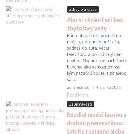
Read More
Zdravie a krása
Ako si chrániť oči bez
zbytočnej vedy
Ráno otvoríš oči, pozrieš do
mobilu, potom do počítača,
sadneš do auta, večer
televízor… a oči idú celý deň
naplno. Napriek tomu ich často
berieme ako samozrejmosť,
kým nezačnú bolieť, slziť alebo
sa ...
administrator
4. marca 2026
Read More
Zaujímavosti
Rozdiel medzi lacnou a
drahou pneumatikou:
šetríte rozumne alebo