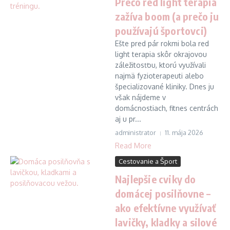
Prečo red light terapia
zažíva boom (a prečo ju
používajú športovci)
Ešte pred pár rokmi bola red
light terapia skôr okrajovou
záležitosťou, ktorú využívali
najmä fyzioterapeuti alebo
špecializované kliniky. Dnes ju
však nájdeme v
domácnostiach, fitnes centrách
aj u pr...
administrator
11. mája 2026
Read More
Cestovanie a Šport
Najlepšie cviky do
domácej posilňovne –
ako efektívne využívať
lavičky, kladky a silové