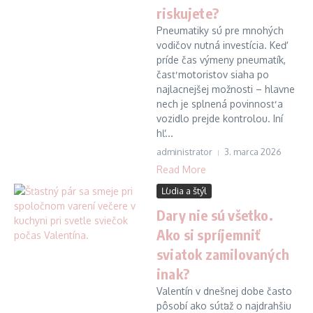
riskujete?
Pneumatiky sú pre mnohých
vodičov nutná investícia. Keď
príde čas výmeny pneumatík,
časť motoristov siaha po
najlacnejšej možnosti – hlavne
nech je splnená povinnosť a
vozidlo prejde kontrolou. Iní
hľ...
administrator
3. marca 2026
Read More
Ľudia a štýl
Dary nie sú všetko.
Ako si spríjemniť
sviatok zamilovaných
inak?
Valentín v dnešnej dobe často
pôsobí ako súťaž o najdrahšiu