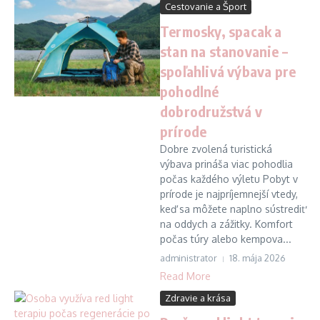
Cestovanie a Šport
Termosky, spacak a
stan na stanovanie –
spoľahlivá výbava pre
pohodlné
dobrodružstvá v
prírode
Dobre zvolená turistická
výbava prináša viac pohodlia
počas každého výletu Pobyt v
prírode je najpríjemnejší vtedy,
keď sa môžete naplno sústrediť
na oddych a zážitky. Komfort
počas túry alebo kempova...
administrator
18. mája 2026
Read More
Zdravie a krása