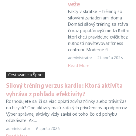
veže
Fakty v skratke – tréning so
silovými zariadeniami doma
Domáci silový tréning sa stáva
čoraz populárnejší medzi ľuďmi,
ktorí chcú pravidelne cvičiť bez
nutnosti navštevovať fitness
centrum. Moderné fi...
administrator
21. apríla 2026
Read More
Cestovanie a Šport
Silový tréning verzus kardio: Ktorá aktivita
vyhráva z pohľadu efektivity?
Rozhodujete sa, či sa viac oplatí zdvíhať činky alebo tráviť čas
na bicykli? Obe aktivity majú zaťatých prívržencov aj odporcov.
Výber správnej aktivity vždy závisí od toho, čo od pohybu
očakávate. Ak...
administrator
9. apríla 2026