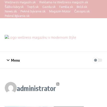
Preskočiť na obsah
Wellness magazín.sk
Reklama na Wellness magazín.sk
Šálka kávy.sk
Top5.sk
Gazda.sk
Familia.sk
Bold.sk
News.sk
Pekné bývanie.sk
Magazín Motor
Časopis.sk
Pekné Bývanie.sk
Menu
administrator