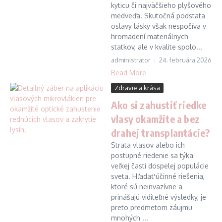
kyticu či najväčšieho plyšového
medveďa. Skutočná podstata
oslavy lásky však nespočíva v
hromadení materiálnych
statkov, ale v kvalite spolo...
administrator
24. februára 2026
Read More
Zdravie a krása
Ako si zahustiť riedke
vlasy okamžite a bez
drahej transplantácie?
Strata vlasov alebo ich
postupné riedenie sa týka
veľkej časti dospelej populácie
sveta. Hľadať účinné riešenia,
ktoré sú neinvazívne a
prinášajú viditeľné výsledky, je
preto predmetom záujmu
mnohých ...