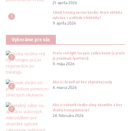
21. apríla 2026
Silový tréning verzus kardio: Ktorá aktivita
3
vyhráva z pohľadu efektivity?
9. apríla 2026
Vyberáme pre vás
Prečo red light terapia zažíva boom (a prečo
1
ju používajú športovci)
11. mája 2026
Ako si chrániť oči bez zbytočnej vedy
2
4. marca 2026
Ako si zahustiť riedke vlasy okamžite a bez
3
drahej transplantácie?
24. februára 2026