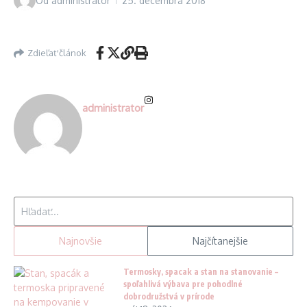
Od
administrator
25. decembra 2018
Zdieľať článok
administrator
Hľadať:
Najnovšie
Najčítanejšie
Termosky, spacak a stan na stanovanie –
spoľahlivá výbava pre pohodlné
dobrodružstvá v prírode