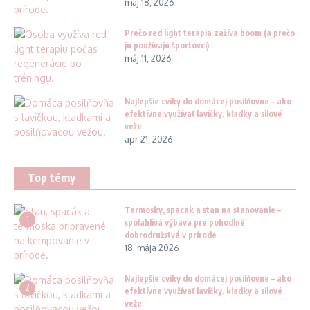
máj 18, 2026
Prečo red light terapia zažíva boom (a prečo
ju používajú športovci)
máj 11, 2026
Najlepšie cviky do domácej posilňovne – ako
efektívne využívať lavičky, kladky a silové
veže
apr 21, 2026
Top témy
Termosky, spacak a stan na stanovanie –
1
spoľahlivá výbava pre pohodlné
dobrodružstvá v prírode
18. mája 2026
Najlepšie cviky do domácej posilňovne – ako
2
efektívne využívať lavičky, kladky a silové
veže