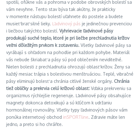
spotili, ofúkne vás a pohroma v podobe obrovských bolestí sa
vám nevyhne. Tento stav býva tak akútny, že prakticky
v momente nástupu bolestí uľahnete do postele a budete
musieť brať silné lieky.
Ľadvinový pás
je jedinečnou prevenciou
i liečbou takýchto bolestí.
Vyhrievacie ľadvinové pásy
produkujú suché teplo, ktoré je pri liečbe prechladnutia krížov
veľmi dôležitým prvkom k zotaveniu.
Všetky ľadvinové pásy sa
vyrábajú s ohľadom na pohodlie pri každom pohybe. Materiál
vás nebude škriabať a pásy sú pod oblečením neviditeľné.
Nielen bolesti z prechladnutia ohrozujú oblasť krížov. Ženy sa
každý mesiac trápia s bolestivou menštruáciou. Teplé, vibračné
pásy eliminujú bolesť a chránia citlivé ženské orgány.
Chránia
tiež obličky a prekrvia celú krížovú oblasť.
Vďaka prekrveniu sa
organizmus rýchlejšie regeneruje. Ľadvinové pásy obsahujúce
magnety dokonca detoxikujú a sú kľúčom k udržaniu
hormonálnej rovnováhy. Všetky typy ľadvinových pásov vám
ponúka internetový obchod
inSPORTline
. Zdravie máte len
jedno, a preto si ho chráňte.