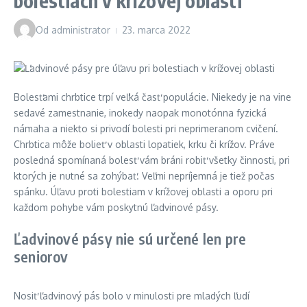
bolestiach v krížovej oblasti
Od
administrator
23. marca 2022
Bolesťami chrbtice trpí veľká časť populácie. Niekedy je na vine
sedavé zamestnanie, inokedy naopak monotónna fyzická
námaha a niekto si privodí bolesti pri neprimeranom cvičení.
Chrbtica môže bolieť v oblasti lopatiek, krku či krížov. Práve
posledná spomínaná bolesť vám bráni robiť všetky činnosti, pri
ktorých je nutné sa zohýbať. Veľmi nepríjemná je tiež počas
spánku. Úľavu proti bolestiam v krížovej oblasti a oporu pri
každom pohybe vám poskytnú ľadvinové pásy.
Ľadvinové pásy nie sú určené len pre
seniorov
Nosiť ľadvinový pás bolo v minulosti pre mladých ľudí