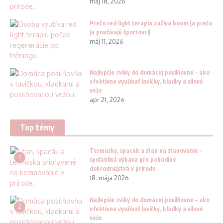
máj 18, 2026
Prečo red light terapia zažíva boom (a prečo
ju používajú športovci)
máj 11, 2026
Najlepšie cviky do domácej posilňovne – ako
efektívne využívať lavičky, kladky a silové
veže
apr 21, 2026
Top témy
Termosky, spacak a stan na stanovanie –
1
spoľahlivá výbava pre pohodlné
dobrodružstvá v prírode
18. mája 2026
Najlepšie cviky do domácej posilňovne – ako
2
efektívne využívať lavičky, kladky a silové
veže