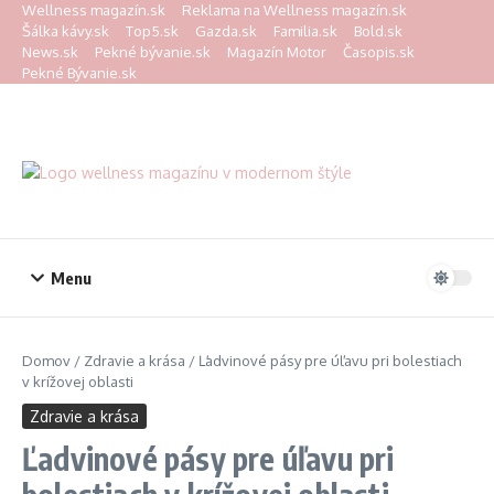
Preskočiť na obsah
Wellness magazín.sk
Reklama na Wellness magazín.sk
Šálka kávy.sk
Top5.sk
Gazda.sk
Familia.sk
Bold.sk
News.sk
Pekné bývanie.sk
Magazín Motor
Časopis.sk
Pekné Bývanie.sk
Menu
Domov
/
Zdravie a krása
/
Ľadvinové pásy pre úľavu pri bolestiach
v krížovej oblasti
Zdravie a krása
Ľadvinové pásy pre úľavu pri