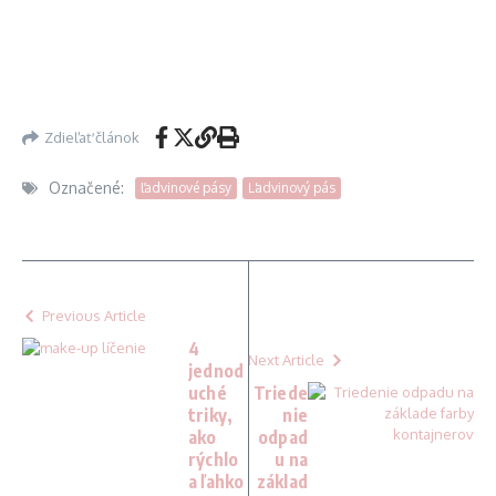
Zdieľať článok
Označené:
ľadvinové pásy
Ľadvinový pás
Previous Article
4
Next Article
jednod
uché
Triede
triky,
nie
ako
odpad
rýchlo
u na
a ľahko
základ