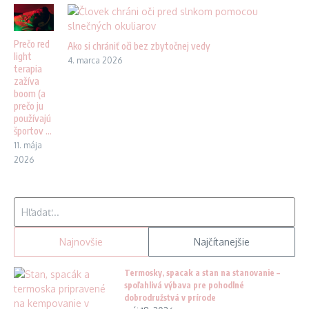
Prečo red
Ako si chrániť oči bez zbytočnej vedy
light
4. marca 2026
terapia
zažíva
boom (a
prečo ju
používajú
športov ...
11. mája
2026
Hľadať:
Najnovšie
Najčítanejšie
Termosky, spacak a stan na stanovanie –
spoľahlivá výbava pre pohodlné
dobrodružstvá v prírode