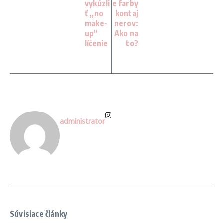
vykúzli
e farby
ť „no
kontaj
make-
nerov:
up“
Ako na
líčenie
to?
administrator
Súvisiace články