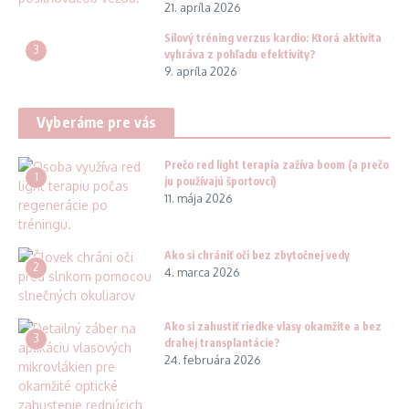
21. apríla 2026
Silový tréning verzus kardio: Ktorá aktivita
3
vyhráva z pohľadu efektivity?
9. apríla 2026
Vyberáme pre vás
Prečo red light terapia zažíva boom (a prečo
1
ju používajú športovci)
11. mája 2026
Ako si chrániť oči bez zbytočnej vedy
2
4. marca 2026
Ako si zahustiť riedke vlasy okamžite a bez
3
drahej transplantácie?
24. februára 2026