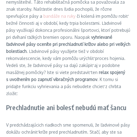
nemysliteľné. Táto rehabilitačná pomôcka sa považovala za
znak staroby. Našťastie dnes ľudia pochopili, že rôzne
spevňujúce pásy a
bandáže na ruky
či kolená im pomôžu robiť
bežné činnosti aj v období, kedy trpia bolesťami. Ľadvinové
pásy využívajú dokonca profesionálni športovci, ktorí potrebujú
pri dvíhaní ťažkých bremien oporu. Naopak
vyhrievané
ľadvinové pásy oceníte pri prechladnutí krížov alebo pri veľkých
bolestiach
. Ľadvinové pásy využijete tiež v období
rekonvalescencie, kedy vám pomôžu urýchliť proces hojenia.
Vedeli ste, že ľadvinové pásy sa dajú zakúpiť aj v podobne
masážnej pomôcky? Iste si viete predstaviť ten
relax spojený
s uvoľnením po zapnutí vibračných programov
. K tomu si
pridajte funkciu vyhrievania a pás nebudete chcieť z chrbta
zložiť.
Prechladnutie ani bolesť nebudú mať šancu
V predchádzajúcich riadkoch sme spomenuli, že ľadvinové pásy
dokážu ochrániť kríže pred prechladnutím. Stačí, aby ste sa