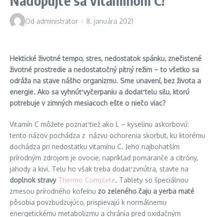
Nadopujte sa vitamínom C!
Od
administrator
8. januára 2021
Hektické životné tempo, stres, nedostatok spánku, znečistené
životné prostredie a nedostatočný pitný režim – to všetko sa
odráža na stave nášho organizmu. Sme unavení, bez života a
energie. Ako sa vyhnúť vyčerpaniu a dodať telu silu, ktorú
potrebuje v zimných mesiacoch ešte o niečo viac?
Vitamín C môžete poznať tiež ako L – kyselinu askorbovú:
tento názov pochádza z názvu ochorenia skorbut, ku ktorému
dochádza pri nedostatku vitamínu C. Jeho najbohatším
prírodným zdrojom je ovocie, napríklad pomaranče a citróny,
jahody a kivi. Telu ho však treba dodať zvnútra, stavte na
doplnok stravy
Thermo Complete
. Tablety so špeciálnou
zmesou prírodného kofeínu
zo
zeleného čaju a yerba maté
pôsobia povzbudzujúco, prispievajú k normálnemu
energetickému metabolizmu a chránia pred oxidačným