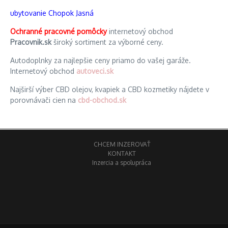
ubytovanie Chopok Jasná
Ochranné pracovné pomôcky
internetový obchod
Pracovnik.sk
široký sortiment za výborné ceny.
Autodoplnky za najlepšie ceny priamo do vašej garáže.
Internetový obchod
autoveci.sk
Najširší výber CBD olejov, kvapiek a CBD kozmetiky nájdete v
porovnávači cien na
cbd-obchod.sk
CHCEM INZEROVAŤ
KONTAKT
Inzercia a spolupráca