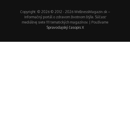
Copyright: © 2026 © 2012 - 2026 WellnessMagazin.sk –
Informačný portál o zdravom životnom štýle. Súčasť
mediálnej siete 111 tematických magazínov. | Používame
Spravodajský časopis X