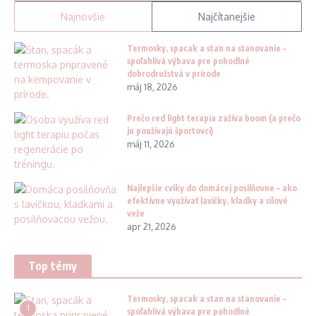
Najnovšie
Najčítanejšie
Termosky, spacak a stan na stanovanie –
spoľahlivá výbava pre pohodlné
dobrodružstvá v prírode
máj 18, 2026
Prečo red light terapia zažíva boom (a prečo
ju používajú športovci)
máj 11, 2026
Najlepšie cviky do domácej posilňovne – ako
efektívne využívať lavičky, kladky a silové
veže
apr 21, 2026
Top témy
Termosky, spacak a stan na stanovanie –
1
spoľahlivá výbava pre pohodlné