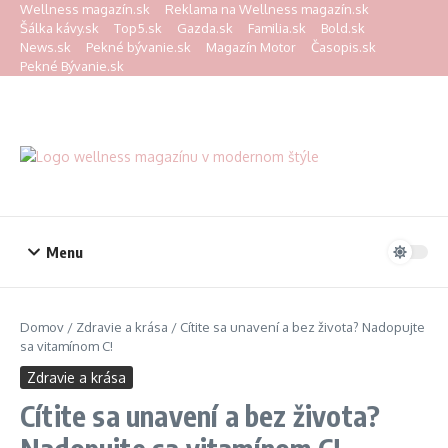
Preskočiť na obsah
Wellness magazín.sk
Reklama na Wellness magazín.sk
Šálka kávy.sk
Top5.sk
Gazda.sk
Familia.sk
Bold.sk
News.sk
Pekné bývanie.sk
Magazín Motor
Časopis.sk
Pekné Bývanie.sk
Menu
Domov
/
Zdravie a krása
/
Cítite sa unavení a bez života? Nadopujte
sa vitamínom C!
Zdravie a krása
Cítite sa unavení a bez života?