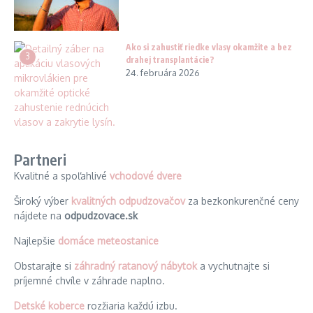
Ako si zahustiť riedke vlasy okamžite a bez
3
drahej transplantácie?
24. februára 2026
Partneri
Kvalitné a spoľahlivé
vchodové dvere
Široký výber
kvalitných odpudzovačov
za bezkonkurenčné ceny
nájdete na
odpudzovace.sk
Najlepšie
domáce meteostanice
Obstarajte si
záhradný ratanový nábytok
a vychutnajte si
príjemné chvíle v záhrade naplno.
Detské koberce
rozžiaria každú izbu.