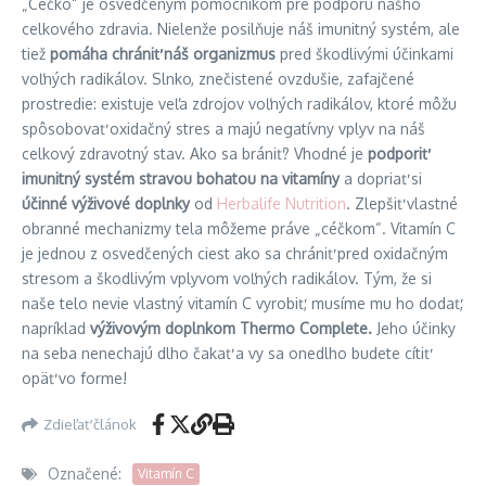
„Céčko“ je osvedčeným pomocníkom pre podporu nášho
celkového zdravia. Nielenže posilňuje náš imunitný systém, ale
tiež
pomáha chrániť náš organizmus
pred škodlivými účinkami
voľných radikálov. Slnko, znečistené ovzdušie, zafajčené
prostredie: existuje veľa zdrojov voľných radikálov, ktoré môžu
spôsobovať oxidačný stres a majú negatívny vplyv na náš
celkový zdravotný stav. Ako sa brániť? Vhodné je
podporiť
imunitný systém stravou bohatou na vitamíny
a dopriať si
účinné výživové doplnky
od
Herbalife Nutrition
. Zlepšiť vlastné
obranné mechanizmy tela môžeme práve „céčkom“. Vitamín C
je jednou z osvedčených ciest ako sa chrániť pred oxidačným
stresom a škodlivým vplyvom voľných radikálov. Tým, že si
naše telo nevie vlastný vitamín C vyrobiť, musíme mu ho dodať,
napríklad
výživovým doplnkom Thermo Complete.
Jeho účinky
na seba nenechajú dlho čakať a vy sa onedlho budete cítiť
opäť vo forme!
Zdieľať článok
Označené:
Vitamín C