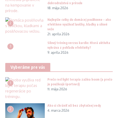
dobrodružstvá v prírode
18. mája 2026
Najlepšie cviky do domácej posilňovne – ako
2
efektívne využívať lavičky, kladky a silové
veže
21. apríla 2026
Silový tréning verzus kardio: Ktorá aktivita
3
vyhráva z pohľadu efektivity?
9. apríla 2026
Vyberáme pre vás
Prečo red light terapia zažíva boom (a prečo
1
ju používajú športovci)
11. mája 2026
Ako si chrániť oči bez zbytočnej vedy
2
4. marca 2026