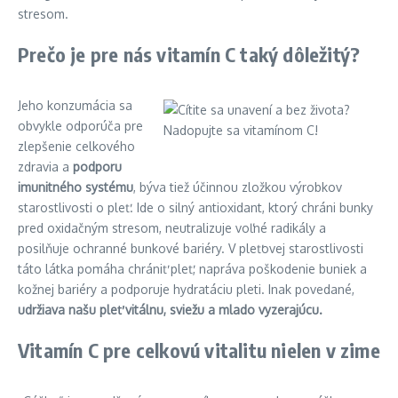
stresom.
Prečo je pre nás vitamín C taký dôležitý?
Jeho konzumácia sa
obvykle odporúča pre
zlepšenie celkového
zdravia a
podporu
imunitného systému
, býva tiež účinnou zložkou výrobkov
starostlivosti o pleť. Ide o silný antioxidant, ktorý chráni bunky
pred oxidačným stresom, neutralizuje voľné radikály a
posilňuje ochranné bunkové bariéry. V pleťovej starostlivosti
táto látka pomáha chrániť pleť, napráva poškodenie buniek a
kožnej bariéry a podporuje hydratáciu pleti. Inak povedané,
udržiava našu pleť vitálnu, sviežu a mlado vyzerajúcu.
Vitamín C pre celkovú vitalitu nielen v zime