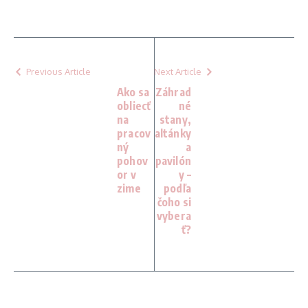
Previous Article
Next Article
Ako sa
Záhrad
obliecť
né
na
stany,
pracov
altánky
ný
a
pohov
pavilón
or v
y –
zime
podľa
čoho si
vybera
ť?