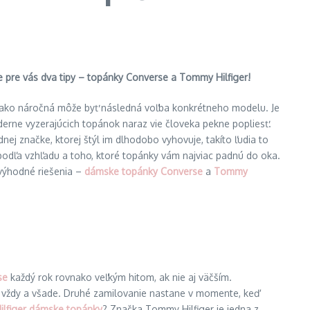
me pre vás dva tipy – topánky Converse a Tommy Hilfiger!
, ako náročná môže byť následná voľba konkrétneho modelu. Je
oderne vyzerajúcich topánok naraz vie človeka pekne popliesť.
nej značke, ktorej štýl im dlhodobo vyhovuje, takíto ľudia to
podľa vzhľadu a toho, ktoré topánky vám najviac padnú do oka.
 výhodné riešenia –
dámske topánky Converse
a
Tommy
se
každý rok rovnako veľkým hitom, ak nie aj väčším.
e vždy a všade. Druhé zamilovanie nastane v momente, keď
lfiger dámske topánky
? Značka Tommy Hilfiger je jedna z