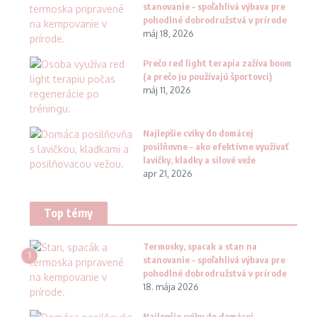
stanovanie – spoľahlivá výbava pre
pohodlné dobrodružstvá v prírode
máj 18, 2026
Prečo red light terapia zažíva boom
(a prečo ju používajú športovci)
máj 11, 2026
Najlepšie cviky do domácej
posilňovne – ako efektívne využívať
lavičky, kladky a silové veže
apr 21, 2026
Top témy
Termosky, spacak a stan na
1
stanovanie – spoľahlivá výbava pre
pohodlné dobrodružstvá v prírode
18. mája 2026
Najlepšie cviky do domácej