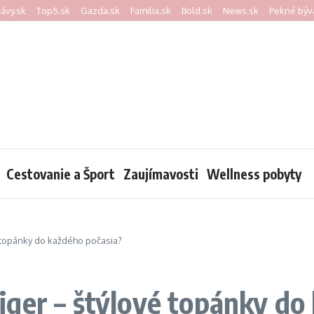
kávy.sk
Top5.sk
Gazda.sk
Familia.sk
Bold.sk
News.sk
Pekné býv
Cestovanie a Šport
Zaujímavosti
Wellness pobyty
 topánky do každého počasia?
ger – štýlové topánky do