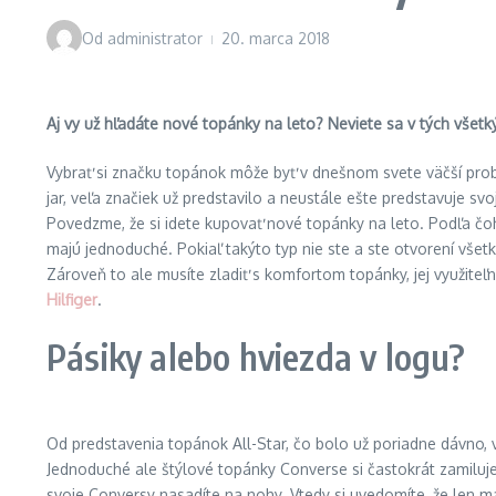
Od
administrator
20. marca 2018
Aj vy už hľadáte nové topánky na leto? Neviete sa v tých všetk
Vybrať si značku topánok môže byť v dnešnom svete väčší pro
jar, veľa značiek už predstavilo a neustále ešte predstavuje s
Povedzme, že si idete kupovať nové topánky na leto. Podľa čoho 
majú jednoduché. Pokiaľ takýto typ nie ste a ste otvorení vš
Zároveň to ale musíte zladiť s komfortom topánky, jej využite
Hilfiger
.
Pásiky alebo hviezda v logu?
Od predstavenia topánok All-Star, čo bolo už poriadne dávno, 
Jednoduché ale štýlové topánky Converse si častokrát zamiluj
svoje Conversy nasadíte na nohy. Vtedy si uvedomíte, že len 