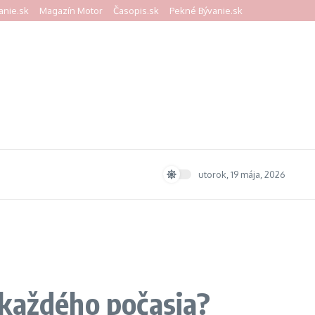
anie.sk
Magazín Motor
Časopis.sk
Pekné Bývanie.sk
utorok, 19 mája, 2026
 každého počasia?