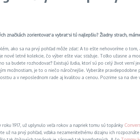
ých značkách zorientovať a vybrať si tú najlepšiu? Žiadny strach, má
blém, ako sa na prvý pohľad môže zdať. A to ešte nehovoríme o tom
voje nové letné kolekcie, čo výber ešte viac sťažuje. Toľko užasne a m
sa budete rozhodovať? Existujú ľudia, ktorí sú po celý život verní jed
etkým možnostiam, je to o niečo náročnejšie. Vyberáte pravdepodobne 
ľnosťou a v neposlednom rade aj kvalitou a cenou. Pozrime sa na dve
v roku 1917, už uplynulo veľa rokov a napriek tomu sú topánky
Conver
ete už na prvý pohľad, vďaka nezameniteľnému dizajnu ich rozpoznát
málo tak štýlových topánok je zároveň tak komfortných. A čo
Tommy Hi