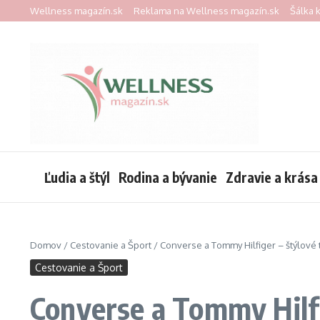
Preskočiť na obsah
Wellness magazín.sk
Reklama na Wellness magazín.sk
Šálka 
Ľudia a štýl
Rodina a bývanie
Zdravie a krása
Domov
/
Cestovanie a Šport
/
Converse a Tommy Hilfiger – štýlové
Cestovanie a Šport
Converse a Tommy Hilfi