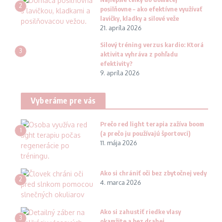
2
posilňovne – ako efektívne využívať
lavičky, kladky a silové veže
21. apríla 2026
Silový tréning verzus kardio: Ktorá
3
aktivita vyhráva z pohľadu
efektivity?
9. apríla 2026
Vyberáme pre vás
Prečo red light terapia zažíva boom
1
(a prečo ju používajú športovci)
11. mája 2026
Ako si chrániť oči bez zbytočnej vedy
2
4. marca 2026
Ako si zahustiť riedke vlasy
3
okamžite a bez drahej