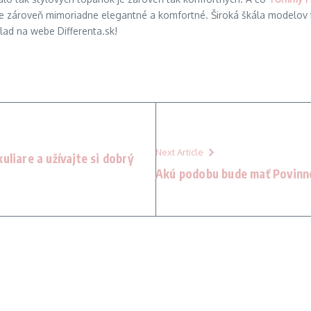
 ale zároveň mimoriadne elegantné a komfortné. Široká škála modelov
klad na webe Differenta.sk!
Next Article
uliare a užívajte si dobrý
Akú podobu bude mať Povinné