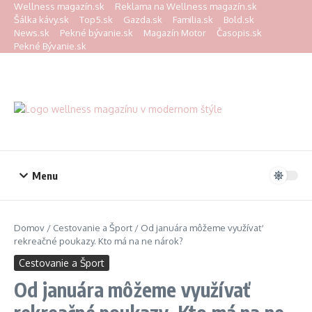
Preskočiť na obsah
Wellness magazín.sk
Reklama na Wellness magazín.sk
Šálka kávy.sk
Top5.sk
Gazda.sk
Familia.sk
Bold.sk
News.sk
Pekné bývanie.sk
Magazín Motor
Časopis.sk
Pekné Bývanie.sk
Menu
Domov
/
Cestovanie a Šport
/
Od januára môžeme využívať
rekreačné poukazy. Kto má na ne nárok?
Cestovanie a Šport
Od januára môžeme využívať