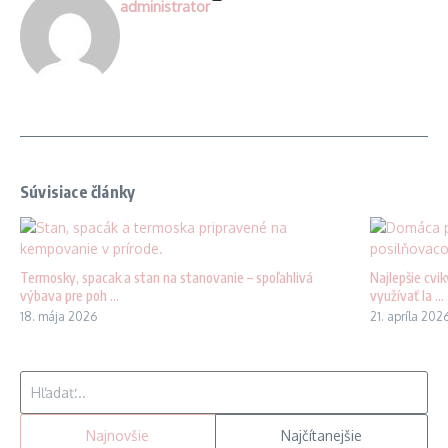
administrator
Súvisiace články
Termosky, spacak a stan na stanovanie – spoľahlivá
Najlepšie cvi
výbava pre poh ...
využívať la ...
18. mája 2026
21. apríla 202
Hľadať:
Najnovšie
Najčítanejšie