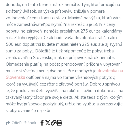
dohodu, na tento benefit nárok nemáte. Tým, ktorí pracujú na
skrátený úväzok, sa výška príspevku znižuje v pomere
zodpovedajúcemu tomuto stavu. Maximálna výška, ktorú vám
môže zamestnávateľ poskytnúť na rekreáciu je 55% z ceny
pobytu, no zároveň nemôže presiahnuť 275 eur za kalendárny
rok. Z toho vyplýva, že ak bude vaša dovolenka drahšia ako
500 eur, doplatiť si budete musieť nielen 225 eur, ale aj zvyšnú
sumu za pobyt. Dôležité je tiež pripomenúť, že pobyt treba
zrealizovať na Slovensku, inak na príspevok nárok nemáte.
Obmedzenie platí aj na počet prenocovaní, pričom v ubytovaní
musíte stráviť najmenej dve noci. Pre mnohých je
dovolenka na
Slovensku
obľúbená najmä vo forme víkendových pobytov,
ktoré sa využívajú cez rôzne zľavové portály. Dobrou správou
je, že poukaz môžete využiť aj na takúto službu a dokonca aj na
takzvaný letný tábor pre svoje dieťa. Ak ste teda z tých, ktorým
môže byť príspevok poskytnutý, určite ho využite a zarezervujte
si ubytovanie čo najskôr.
Zdieľať článok