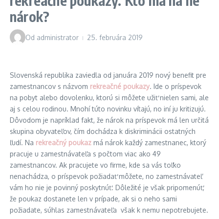
rekreačné poukazy. Kto má na ne
nárok?
Od
administrator
25. februára 2019
Slovenská republika zaviedla od januára 2019 nový benefit pre
zamestnancov s názvom
rekreačné poukazy
. Ide o príspevok
na pobyt alebo dovolenku, ktorú si môžete užiť nielen sami, ale
aj s celou rodinou. Mnohí túto novinku vítajú, no iní ju kritizujú.
Dôvodom je napríklad fakt, že nárok na príspevok má len určitá
skupina obyvateľov, čím dochádza k diskriminácii ostatných
ľudí. Na
rekreačný poukaz
má nárok každý zamestnanec, ktorý
pracuje u zamestnávateľa s počtom viac ako 49
zamestnancov. Ak pracujete vo firme, kde sa vás toľko
nenachádza, o príspevok požiadať môžete, no zamestnávateľ
vám ho nie je povinný poskytnúť. Dôležité je však pripomenúť,
že poukaz dostanete len v prípade, ak si o neho sami
požiadate, súhlas zamestnávateľa však k nemu nepotrebujete.