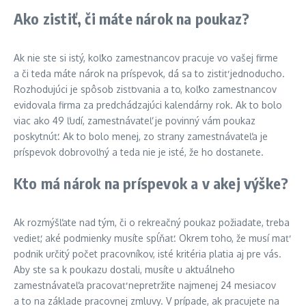
Ako zistiť, či máte nárok na poukaz?
Ak nie ste si istý, koľko zamestnancov pracuje vo vašej firme
a či teda máte nárok na príspevok, dá sa to zistiť jednoducho.
Rozhodujúci je spôsob zisťovania a to, koľko zamestnancov
evidovala firma za predchádzajúci kalendárny rok. Ak to bolo
viac ako 49 ľudí, zamestnávateľ je povinný vám poukaz
poskytnúť. Ak to bolo menej, zo strany zamestnávateľa je
príspevok dobrovoľný a teda nie je isté, že ho dostanete.
Kto má nárok na príspevok a v akej výške?
Ak rozmýšľate nad tým, či o rekreačný poukaz požiadate, treba
vedieť, aké podmienky musíte spĺňať. Okrem toho, že musí mať
podnik určitý počet pracovníkov, isté kritéria platia aj pre vás.
Aby ste sa k poukazu dostali, musíte u aktuálneho
zamestnávateľa pracovať nepretržite najmenej 24 mesiacov
a to na základe pracovnej zmluvy. V prípade, ak pracujete na