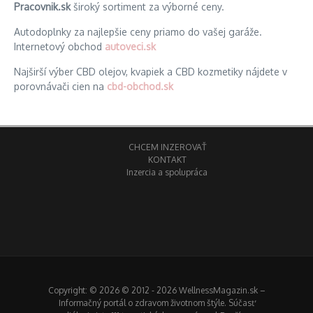
Pracovnik.sk
široký sortiment za výborné ceny.
Autodoplnky za najlepšie ceny priamo do vašej garáže.
Internetový obchod
autoveci.sk
Najširší výber CBD olejov, kvapiek a CBD kozmetiky nájdete v
porovnávači cien na
cbd-obchod.sk
CHCEM INZEROVAŤ
KONTAKT
Inzercia a spolupráca
Copyright: © 2026 © 2012 - 2026 WellnessMagazin.sk –
Informačný portál o zdravom životnom štýle. Súčasť