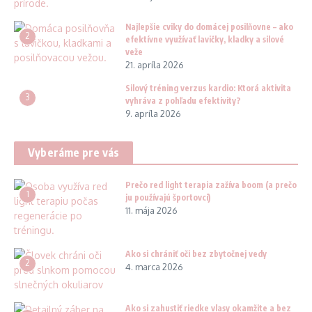
Najlepšie cviky do domácej posilňovne – ako
2
efektívne využívať lavičky, kladky a silové
veže
21. apríla 2026
Silový tréning verzus kardio: Ktorá aktivita
3
vyhráva z pohľadu efektivity?
9. apríla 2026
Vyberáme pre vás
Prečo red light terapia zažíva boom (a prečo
1
ju používajú športovci)
11. mája 2026
Ako si chrániť oči bez zbytočnej vedy
2
4. marca 2026
Ako si zahustiť riedke vlasy okamžite a bez