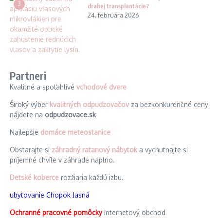
3
drahej transplantácie?
24. februára 2026
Partneri
Kvalitné a spoľahlivé
vchodové dvere
Široký výber
kvalitných odpudzovačov
za bezkonkurenčné ceny
nájdete na
odpudzovace.sk
Najlepšie
domáce meteostanice
Obstarajte si
záhradný ratanový nábytok
a vychutnajte si
príjemné chvíle v záhrade naplno.
Detské koberce
rozžiaria každú izbu.
ubytovanie Chopok Jasná
Ochranné pracovné pomôcky
internetový obchod