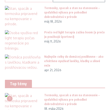
Termosky, spacak a stan na stanovanie –
spoľahlivá výbava pre pohodlné
dobrodružstvá v prírode
máj 18, 2026
Prečo red light terapia zažíva boom (a prečo
ju používajú športovci)
máj 11, 2026
Najlepšie cviky do domácej posilňovne – ako
efektívne využívať lavičky, kladky a silové
veže
apr 21, 2026
Top témy
Termosky, spacak a stan na stanovanie –
1
spoľahlivá výbava pre pohodlné
dobrodružstvá v prírode
18. mája 2026