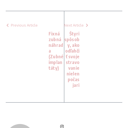
Previous Article
Next Article
Fixná
Štyri
zubná
spôsob
náhrad
y, ako
a
odľahči
(Zubné
ť svoje
implan
stravo
táty)
vanie
nielen
počas
jari