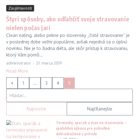
Zaujímavosti
Štyri spôsoby, ako odľahčiť svoje stravovanie
nielen počas jari
Clean eating, alebo pekne po slovensky „čisté stravovanie“ je
v poslednej dobe veľmi populárne, avšak nejedná sa o úplnú
novinku. Nie je to žiadna diéta, ale skôr prístup k stravovaniu,
ktorý Vám pomô...
administrator
21. marca 2019
Read More
1
...
3
4
5
Hľadať:
Najnovšie
Najčítanejšie
Termosky, spacak a stan na stanovanie –
spoľahlivá výbava pre pohodlné
dobrodružstvá v prírode