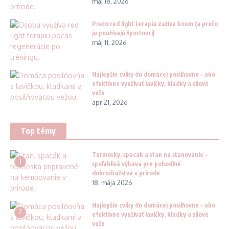
máj 18, 2026
Prečo red light terapia zažíva boom (a prečo
ju používajú športovci)
máj 11, 2026
Najlepšie cviky do domácej posilňovne – ako
efektívne využívať lavičky, kladky a silové
veže
apr 21, 2026
Top témy
Termosky, spacak a stan na stanovanie –
1
spoľahlivá výbava pre pohodlné
dobrodružstvá v prírode
18. mája 2026
Najlepšie cviky do domácej posilňovne – ako
2
efektívne využívať lavičky, kladky a silové
veže