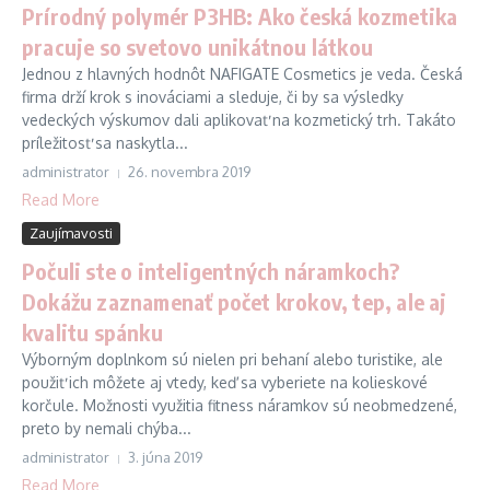
Prírodný polymér P3HB: Ako česká kozmetika
pracuje so svetovo unikátnou látkou
Jednou z hlavných hodnôt NAFIGATE Cosmetics je veda. Česká
firma drží krok s inováciami a sleduje, či by sa výsledky
vedeckých výskumov dali aplikovať na kozmetický trh. Takáto
príležitosť sa naskytla...
administrator
26. novembra 2019
Read More
Zaujímavosti
Počuli ste o inteligentných náramkoch?
Dokážu zaznamenať počet krokov, tep, ale aj
kvalitu spánku
Výborným doplnkom sú nielen pri behaní alebo turistike, ale
použiť ich môžete aj vtedy, keď sa vyberiete na kolieskové
korčule. Možnosti využitia fitness náramkov sú neobmedzené,
preto by nemali chýba...
administrator
3. júna 2019
Read More