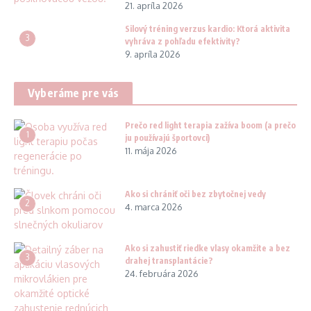
21. apríla 2026
Silový tréning verzus kardio: Ktorá aktivita
3
vyhráva z pohľadu efektivity?
9. apríla 2026
Vyberáme pre vás
Prečo red light terapia zažíva boom (a prečo
1
ju používajú športovci)
11. mája 2026
Ako si chrániť oči bez zbytočnej vedy
2
4. marca 2026
Ako si zahustiť riedke vlasy okamžite a bez
3
drahej transplantácie?
24. februára 2026