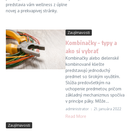
predstavia vám wellness z úplne
novej a prekvapivej stránky.
Zaujímavosti
Kombinačky – typy a
ako si vybrať
Kombinačky alebo dielenské
kombinované kliešte
predstavujú jednoduchý
predmet so širokým využitím.
Slúžia predovšetkým na
uchopenie predmetov, pričom
základný mechanizmus spočíva
v princípe páky. Môže...
administrator
21. januára 2022
Read More
Zaujímavosti