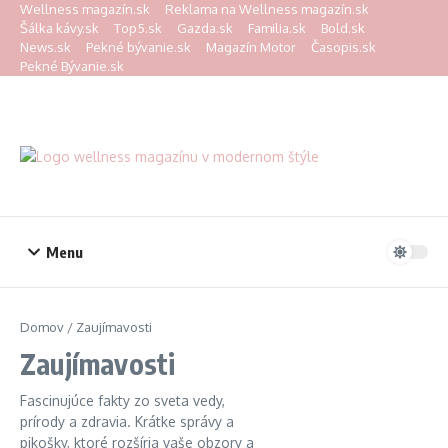
Preskočiť na obsah
Wellness magazín.sk
Reklama na Wellness magazín.sk
Šálka kávy.sk
Top5.sk
Gazda.sk
Familia.sk
Bold.sk
News.sk
Pekné bývanie.sk
Magazín Motor
Časopis.sk
Pekné Bývanie.sk
Menu
Domov
/
Zaujímavosti
Zaujímavosti
Fascinujúce fakty zo sveta vedy,
prírody a zdravia. Krátke správy a
pikošky, ktoré rozšíria vaše obzory a