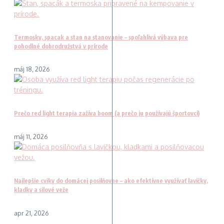
Termosky, spacak a stan na stanovanie – spoľahlivá výbava pre
pohodlné dobrodružstvá v prírode
máj 18, 2026
Prečo red light terapia zažíva boom (a prečo ju používajú športovci)
máj 11, 2026
Najlepšie cviky do domácej posilňovne – ako efektívne využívať lavičky,
kladky a silové veže
apr 21, 2026