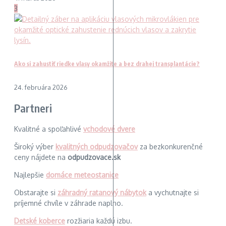
3
Ako si zahustiť riedke vlasy okamžite a bez drahej transplantácie?
24. februára 2026
Partneri
Kvalitné a spoľahlivé
vchodové dvere
Široký výber
kvalitných odpudzovačov
za bezkonkurenčné
ceny nájdete na
odpudzovace.sk
Najlepšie
domáce meteostanice
Obstarajte si
záhradný ratanový nábytok
a vychutnajte si
príjemné chvíle v záhrade naplno.
Detské koberce
rozžiaria každú izbu.