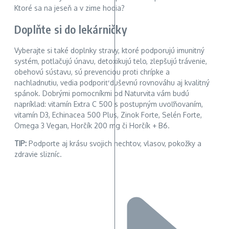
Ktoré sa na jeseň a v zime hodia?
Doplňte si do lekárničky
Vyberajte si také doplnky stravy, ktoré podporujú imunitný
systém, potlačujú únavu, detoxikujú telo, zlepšujú trávenie,
obehovú sústavu, sú prevenciou proti chrípke a
nachladnutiu, vedia podporiť duševnú rovnováhu aj kvalitný
spánok. Dobrými pomocníkmi od Naturvita vám budú
napríklad: vitamín Extra C 500 s postupným uvoľňovaním,
vitamín D3, Echinacea 500 Plus, Zinok Forte, Selén Forte,
Omega 3 Vegan, Horčík 200 mg či Horčík + B6.
TIP:
Podporte aj krásu svojich nechtov, vlasov, pokožky a
zdravie slizníc.