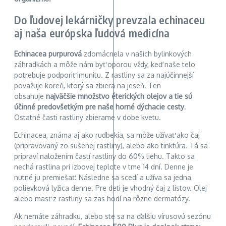
Do ľudovej lekárničky prevzala echinaceu
aj naša európska ľudová medicína
Echinacea purpurová
zdomácnela v našich bylinkových
záhradkách a môže nám byť oporou vždy, keď naše telo
potrebuje podporiť imunitu. Z rastliny sa za najúčinnejší
považuje koreň, ktorý sa zbiera na jeseň. Ten
obsahuje
najväčšie množstvo éterických olejov a tie sú
účinné predovšetkým pre naše horné dýchacie cesty
.
Ostatné časti rastliny zbierame v dobe kvetu.
Echinacea, známa aj ako rudbekia, sa môže užívať ako čaj
(pripravovaný zo sušenej rastliny), alebo ako tinktúra. Tá sa
pripraví naložením častí rastliny do 60% liehu. Takto sa
nechá rastlina pri izbovej teplote v tme 14 dní. Denne je
nutné ju premiešať. Následne sa scedí a užíva sa jedna
polievková lyžica denne. Pre deti je vhodný čaj z listov. Olej
alebo masť z rastliny sa zas hodí na rôzne dermatózy.
Ak nemáte záhradku, alebo ste sa na ďalšiu vírusovú sezónu