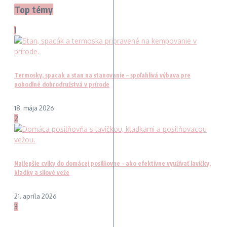
Top témy
1
Termosky, spacak a stan na stanovanie – spoľahlivá výbava pre
pohodlné dobrodružstvá v prírode
18. mája 2026
2
Najlepšie cviky do domácej posilňovne – ako efektívne využívať lavičky,
kladky a silové veže
21. apríla 2026
3