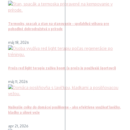
Termosky, spacak a stan na stanovanie – spoľahlivá výbava pre
pohodlné dobrodružstvá v prírode
máj 18, 2026
Prečo red light terapia zažíva boom (a prečo ju používajú športovci)
máj 11, 2026
Najlepšie cviky do domácej posilňovne – ako efektívne využívať lavičky,
kladky a silové veže
apr 21, 2026