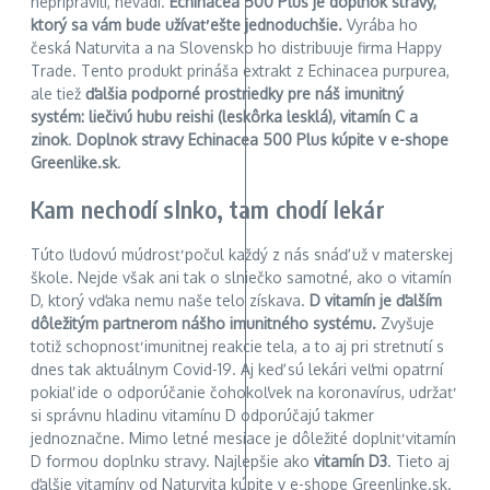
nepripravili, nevadí.
Echinacea 500 Plus je doplnok stravy,
ktorý sa vám bude užívať ešte jednoduchšie.
Vyrába ho
česká Naturvita a na Slovensko ho distribuuje firma Happy
Trade. Tento produkt prináša extrakt z Echinacea purpurea,
ale tiež
ďalšia podporné prostriedky pre náš imunitný
systém: liečivú hubu reishi (leskôrka lesklá), vitamín C a
zinok
.
Doplnok stravy Echinacea 500 Plus kúpite v e-shope
Greenlike.sk
.
Kam nechodí slnko, tam chodí lekár
Túto ľudovú múdrosť počul každý z nás snáď už v materskej
škole. Nejde však ani tak o slniečko samotné, ako o vitamín
D, ktorý vďaka nemu naše telo získava.
D vitamín je ďalším
dôležitým partnerom nášho imunitného systému.
Zvyšuje
totiž schopnosť imunitnej reakcie tela, a to aj pri stretnutí s
dnes tak aktuálnym Covid-19. Aj keď sú lekári veľmi opatrní
pokiaľ ide o odporúčanie čohokoľvek na koronavírus, udržať
si správnu hladinu vitamínu D odporúčajú takmer
jednoznačne. Mimo letné mesiace je dôležité doplniť vitamín
D formou doplnku stravy. Najlepšie ako
vitamín D3
. Tieto aj
ďalšie vitamíny od Naturvita kúpite v e-shope Greenlinke.sk.