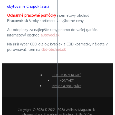
ubytovanie Chopok Jasná
Ochranné pracovné pomôcky
internetový obchod
Pracovnik.sk
široký sortiment za výborné ceny.
Autodoplnky za najlepšie ceny priamo do vašej garáže.
Internetový obchod
autoveci.sk
Najširší výber CBD olejov, kvapiek a CBD kozmetiky nájdete v
porovnávači cien na
cbd-obchod.sk
CHCEM INZEROVAŤ
KONTAKT
Inzercia a spolupráca
Copyright: © 2026 © 2012 - 2026 WellnessMagazin.sk –
Informačný portál o zdravom životnom štýle. Súčasť