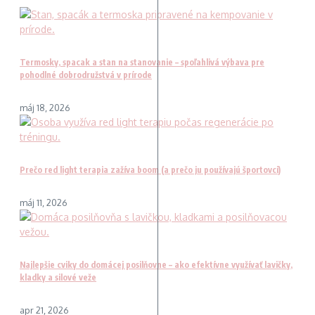
Termosky, spacak a stan na stanovanie – spoľahlivá výbava pre
pohodlné dobrodružstvá v prírode
máj 18, 2026
Prečo red light terapia zažíva boom (a prečo ju používajú športovci)
máj 11, 2026
Najlepšie cviky do domácej posilňovne – ako efektívne využívať lavičky,
kladky a silové veže
apr 21, 2026