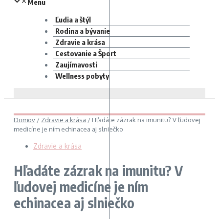
Menu
Ľudia a štýl
Rodina a bývanie
Zdravie a krása
Cestovanie a Šport
Zaujímavosti
Wellness pobyty
Domov
/
Zdravie a krása
/
Hľadáte zázrak na imunitu? V ľudovej
medicíne je ním echinacea aj slniečko
Zdravie a krása
Hľadáte zázrak na imunitu? V
ľudovej medicíne je ním
echinacea aj slniečko