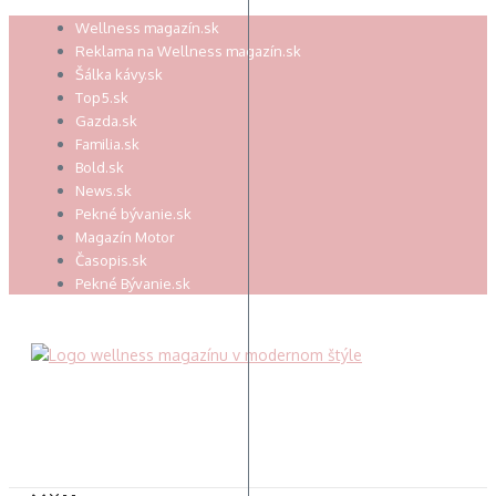
Preskočiť
Wellness magazín.sk
na
Reklama na Wellness magazín.sk
obsah
Šálka kávy.sk
Top5.sk
Gazda.sk
Familia.sk
Bold.sk
News.sk
Pekné bývanie.sk
Magazín Motor
Časopis.sk
Pekné Bývanie.sk