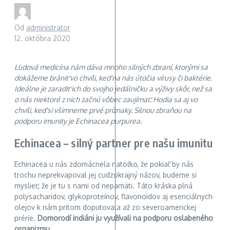
Od
administrator
12. októbra 2020
Ľudová medicína nám dáva mnoho silných zbraní, ktorými sa
dokážeme brániť vo chvíli, keď na nás útočia vírusy či baktérie.
Ideálne je zaradiť ich do svojho jedálničku a výživy skôr, než sa
o nás niektoré z nich začnú vôbec zaujímať. Hodia sa aj vo
chvíli, keď si všimneme prvé príznaky. Silnou zbraňou na
podporu imunity je Echinacea purpurea.
Echinacea – silný partner pre našu imunitu
Echinacea u nás zdomácnela natoľko, že pokiaľ by nás
trochu neprekvapoval jej cudzokrajný názov, budeme si
myslieť, že je tu s nami od nepamäti. Táto kráska plná
polysacharidov, glykoproteínov, flavonoidov aj esenciálnych
olejov k nám pritom doputovala až zo severoamerickej
prérie.
Domorodí indiáni ju využívali na podporu oslabeného
organizmu.