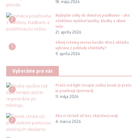
18. mája 2026
Najlepšie cviky do domácej posilňovne – ako
2
efektívne využívať lavičky, kladky a silové
veže
21. apríla 2026
Silový tréning verzus kardio: Ktorá aktivita
3
vyhráva z pohľadu efektivity?
9. apríla 2026
Vyberáme pre vás
Prečo red light terapia zažíva boom (a prečo
1
ju používajú športovci)
11. mája 2026
Ako si chrániť oči bez zbytočnej vedy
2
4. marca 2026