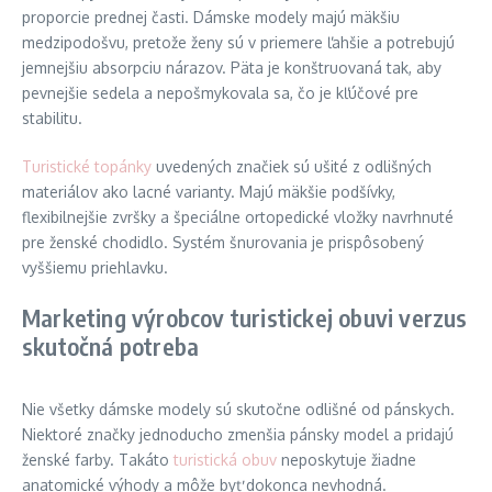
proporcie prednej časti. Dámske modely majú mäkšiu
medzipodošvu, pretože ženy sú v priemere ľahšie a potrebujú
jemnejšiu absorpciu nárazov. Päta je konštruovaná tak, aby
pevnejšie sedela a nepošmykovala sa, čo je kľúčové pre
stabilitu.
Turistické topánky
uvedených značiek sú ušité z odlišných
materiálov ako lacné varianty. Majú mäkšie podšívky,
flexibilnejšie zvršky a špeciálne ortopedické vložky navrhnuté
pre ženské chodidlo. Systém šnurovania je prispôsobený
vyššiemu priehlavku.
Marketing výrobcov turistickej obuvi verzus
skutočná potreba
Nie všetky dámske modely sú skutočne odlišné od pánskych.
Niektoré značky jednoducho zmenšia pánsky model a pridajú
ženské farby. Takáto
turistická obuv
neposkytuje žiadne
anatomické výhody a môže byť dokonca nevhodná.