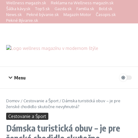
Preskočiť na obsah
Wellness magazín.sk
Reklama na Wellness magazín.sk
Šálka kávy.sk
Top5.sk
Gazda.sk
Familia.sk
Bold.sk
News.sk
Pekné bývanie.sk
Magazín Motor
Časopis.sk
Pekné Bývanie.sk
Menu
Domov
/
Cestovanie a Šport
/
Dámska turistická obuv – je pre
ženské chodidlo skutočne nevyhnutná?
Cestovanie a Šport
Dámska turistická obuv – je pre