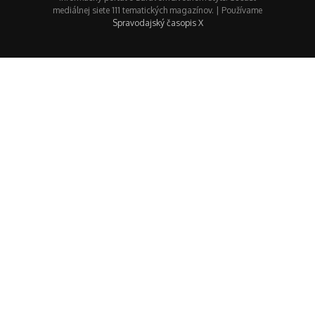
mediálnej siete 111 tematických magazínov. | Používame
Spravodajský časopis X