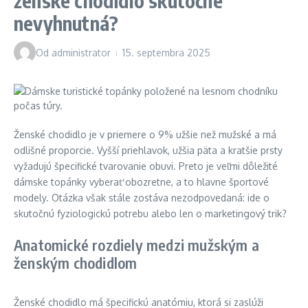
ženské chodidlo skutočne
nevyhnutná?
Od
administrator
15. septembra 2025
Ženské chodidlo je v priemere o 9% užšie než mužské a má
odlišné proporcie. Vyšší priehlavok, užšia päta a kratšie prsty
vyžadujú špecifické tvarovanie obuvi. Preto je veľmi dôležité
dámske topánky vyberať obozretne, a to hlavne športové
modely. Otázka však stále zostáva nezodpovedaná: ide o
skutočnú fyziologickú potrebu alebo len o marketingový trik?
Anatomické rozdiely medzi mužským a
ženským chodidlom
Ženské chodidlo má špecifickú anatómiu, ktorá si zaslúži