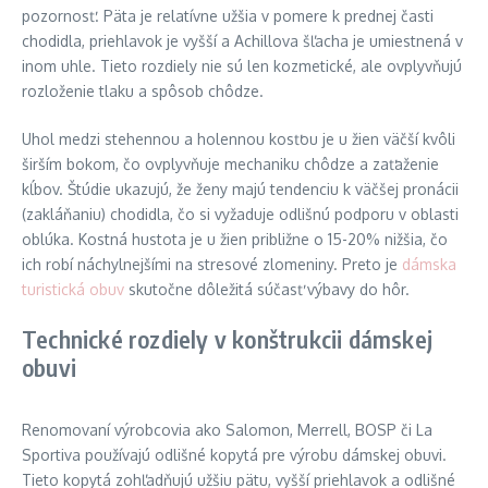
pozornosť. Päta je relatívne užšia v pomere k prednej časti
chodidla, priehlavok je vyšší a Achillova šľacha je umiestnená v
inom uhle. Tieto rozdiely nie sú len kozmetické, ale ovplyvňujú
rozloženie tlaku a spôsob chôdze.
Uhol medzi stehennou a holennou kosťou je u žien väčší kvôli
širším bokom, čo ovplyvňuje mechaniku chôdze a zaťaženie
kĺbov. Štúdie ukazujú, že ženy majú tendenciu k väčšej pronácii
(zakláňaniu) chodidla, čo si vyžaduje odlišnú podporu v oblasti
oblúka. Kostná hustota je u žien približne o 15-20% nižšia, čo
ich robí náchylnejšími na stresové zlomeniny. Preto je
dámska
turistická obuv
skutočne dôležitá súčasť výbavy do hôr.
Technické rozdiely v konštrukcii dámskej
obuvi
Renomovaní výrobcovia ako Salomon, Merrell, BOSP či La
Sportiva používajú odlišné kopytá pre výrobu dámskej obuvi.
Tieto kopytá zohľadňujú užšiu pätu, vyšší priehlavok a odlišné