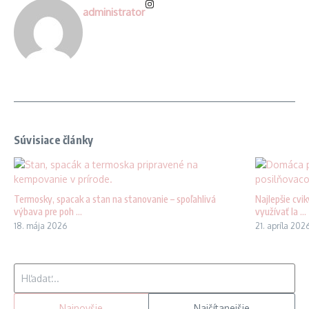
administrator
Súvisiace články
Termosky, spacak a stan na stanovanie – spoľahlivá
Najlepšie cvi
výbava pre poh ...
využívať la ...
18. mája 2026
21. apríla 202
Hľadať:
Najnovšie
Najčítanejšie