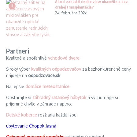
Ako si zahustiť riedke vlasy okamžite a bez
3
drahej transplantácie?
24. februára 2026
Partneri
Kvalitné a spoľahlivé
vchodové dvere
Široký výber
kvalitných odpudzovačov
za bezkonkurenčné ceny
nájdete na
odpudzovace.sk
Najlepšie
domáce meteostanice
Obstarajte si
záhradný ratanový nábytok
a vychutnajte si
príjemné chvíle v záhrade naplno.
Detské koberce
rozžiaria každú izbu.
ubytovanie Chopok Jasná
Ochranné pracovné pomôcky
internetový obchod