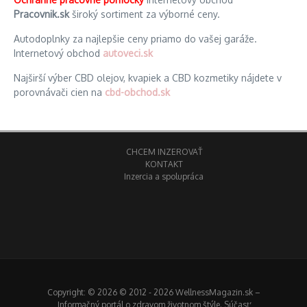
Pracovnik.sk
široký sortiment za výborné ceny.
Autodoplnky za najlepšie ceny priamo do vašej garáže.
Internetový obchod
autoveci.sk
Najširší výber CBD olejov, kvapiek a CBD kozmetiky nájdete v
porovnávači cien na
cbd-obchod.sk
CHCEM INZEROVAŤ
KONTAKT
Inzercia a spolupráca
Copyright: © 2026 © 2012 - 2026 WellnessMagazin.sk –
Informačný portál o zdravom životnom štýle. Súčasť