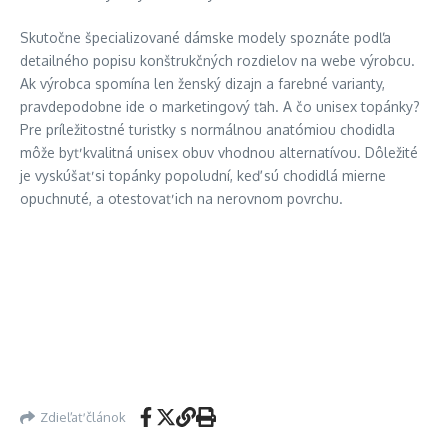
Skutočne špecializované dámske modely spoznáte podľa
detailného popisu konštrukčných rozdielov na webe výrobcu.
Ak výrobca spomína len ženský dizajn a farebné varianty,
pravdepodobne ide o marketingový ťah. A čo unisex topánky?
Pre príležitostné turistky s normálnou anatómiou chodidla
môže byť kvalitná unisex obuv vhodnou alternatívou. Dôležité
je vyskúšať si topánky popoludní, keď sú chodidlá mierne
opuchnuté, a otestovať ich na nerovnom povrchu.
Zdieľať článok