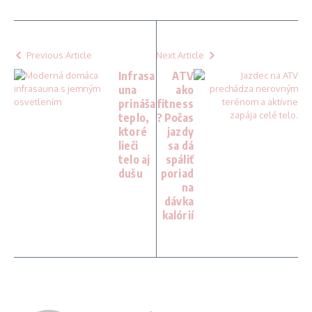
Previous Article
Next Article
Infrasa
ATV
una
ako
prináša
fitness
teplo,
? Počas
ktoré
jazdy
lieči
sa dá
telo aj
spáliť
dušu
poriad
na
dávka
kalórií