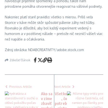
navodzuje príjemné spomienky a pohodu, takže nám
prirodzene pomáha otvorenejšie reagovať na vášnivé podnety.
Nakoniec platí staré pravidlo: všetko s mierou. Príliš veľa
škorice v káve môže skôr spôsobiť pálenie záhy než túžby.
Rovnako je dôležité, aby bol každý experiment vedený s
humorom a v pozitívnej nálade – pretože nič nezničí vášeň viac
než napätie a očakávania.
Zdroj obrázka: NDABCREATIVITY/adobe.stock.com
Zdieľať článok
Previous Article
Next Article
Ako sa
Všetko
v zime
, čo
zbaviť
potreb