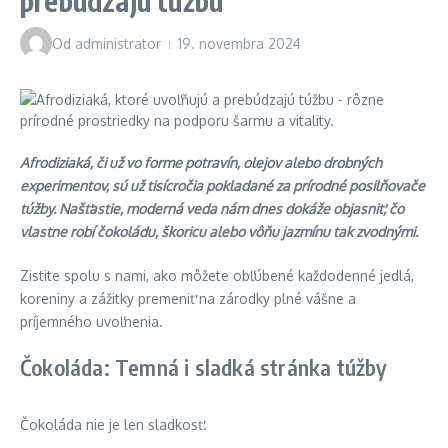
prebúdzajú túžbu
Od
administrator
19. novembra 2024
Afrodiziaká, či už vo forme potravín, olejov alebo drobných
experimentov, sú už tisícročia pokladané za prírodné posilňovače
túžby. Našťastie, moderná veda nám dnes dokáže objasniť, čo
vlastne robí čokoládu, škoricu alebo vôňu jazmínu tak zvodnými.
Zistite spolu s nami, ako môžete obľúbené každodenné jedlá,
koreniny a zážitky premeniť na zárodky plné vášne a
príjemného uvoľnenia.
Čokoláda: Temná i sladká stránka túžby
Čokoláda nie je len sladkosť.