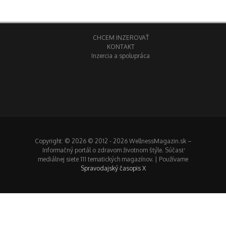
CHCEM INZEROVAŤ
KONTAKT
Inzercia a spolupráca
Copyright: © 2026 © 2012 - 2026 WellnessMagazin.sk –
Informačný portál o zdravom životnom štýle. Súčasť
mediálnej siete 111 tematických magazínov. | Používame
Spravodajský časopis X