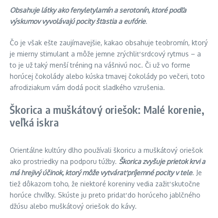
Obsahuje látky ako fenyletylamín a serotonín, ktoré podľa
výskumov vyvolávajú pocity šťastia a eufórie
.
Čo je však ešte zaujímavejšie, kakao obsahuje teobromín, ktorý
je mierny stimulant a môže jemne zrýchliť srdcový rytmus – a
to je už taký menší tréning na vášnivú noc. Či už vo forme
horúcej čokolády alebo kúska tmavej čokolády po večeri, toto
afrodiziakum vám dodá pocit sladkého vzrušenia.
Škorica a muškátový oriešok: Malé korenie,
veľká iskra
Orientálne kultúry dlho používali škoricu a muškátový oriešok
ako prostriedky na podporu túžby.
Škorica zvyšuje prietok krvi a
má hrejivý účinok, ktorý môže vytvárať príjemné pocity v tele
. Je
tiež dôkazom toho, že niektoré koreniny vedia zažiť skutočne
horúce chvíľky. Skúste ju preto pridať do horúceho jablčného
džúsu alebo muškátový oriešok do kávy.