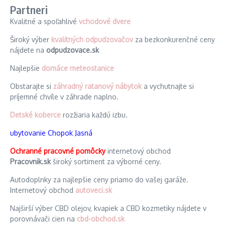
Partneri
Kvalitné a spoľahlivé
vchodové dvere
Široký výber
kvalitných odpudzovačov
za bezkonkurenčné ceny
nájdete na
odpudzovace.sk
Najlepšie
domáce meteostanice
Obstarajte si
záhradný ratanový nábytok
a vychutnajte si
príjemné chvíle v záhrade naplno.
Detské koberce
rozžiaria každú izbu.
ubytovanie Chopok Jasná
Ochranné pracovné pomôcky
internetový obchod
Pracovnik.sk
široký sortiment za výborné ceny.
Autodoplnky za najlepšie ceny priamo do vašej garáže.
Internetový obchod
autoveci.sk
Najširší výber CBD olejov, kvapiek a CBD kozmetiky nájdete v
porovnávači cien na
cbd-obchod.sk