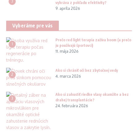
3
vyhráva z pohľadu efektivity?
9. apríla 2026
Vyberáme pre vás
Prečo red light terapia zažíva boom (a prečo
1
ju používajú športovci)
11. mája 2026
Ako si chrániť oči bez zbytočnej vedy
2
4. marca 2026
Ako si zahustiť riedke vlasy okamžite a bez
3
drahej transplantácie?
24. februára 2026