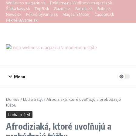
Preskočiť na obsah
Wellness magazín.sk
Reklama na Wellness magazín.sk
Šálka kávy.sk
Top5.sk
Gazda.sk
Familia.sk
Bold.sk
News.sk
Pekné bývanie.sk
Magazín Motor
Časopis.sk
Pekné Bývanie.sk
Menu
Domov
/
Ľudia a štýl
/
Afrodiziaká, ktoré uvoľňujú a prebúdzajú
túžbu
Ľudia a štýl
Afrodiziaká, ktoré uvoľňujú a