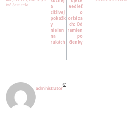
suchej
ujete
a
vedieť
citlivej
o
pokožk
ortéza
y
ch: Od
nielen
ramien
na
po
rukách
členky
administrator