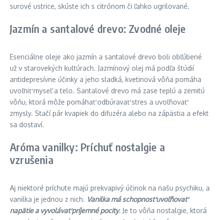
surové ustrice, skúste ich s citrónom či ľahko ugrilované.
Jazmín a santalové drevo: Zvodné oleje
Esenciálne oleje ako jazmín a santalové drevo boli obľúbené
už v starovekých kultúrach. Jazmínový olej má podľa štúdií
antidepresívne účinky a jeho sladká, kvetinová vôňa pomáha
uvoľniť myseľ a telo. Santalové drevo má zase teplú a zemitú
vôňu, ktorá môže pomáhať odbúravať stres a uvoľňovať
zmysly. Stačí pár kvapiek do difuzéra alebo na zápästia a efekt
sa dostaví.
Aróma vanilky: Príchuť nostalgie a
vzrušenia
Aj niektoré príchute majú prekvapivý účinok na našu psychiku, a
vanilka je jednou z nich.
Vanilka má schopnosť uvoľňovať
napätie a vyvolávať príjemné pocity
.
Je to vôňa nostalgie, ktorá