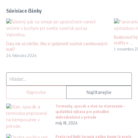
Súvisiace články
Budúcnosť býv
reality v ...
Dary nie sú všetko. Ako si spríjemniť sviatok zamilovaných
inak?
1. novembra 2
24. februára 2026
Hľadať:
Najnovšie
Najčítanejšie
Termosky, spacak a stan na stanovanie –
spoľahlivá výbava pre pohodlné
dobrodružstvá v prírode
máj 18, 2026
Prečo red light terapia zažíva boom (a prečo