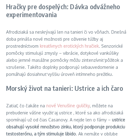
Hračky pre dospelých: Dávka odvážneho
experimentovania
Afrodiziaká sa neskrývajú len na tanieri či vo vôňach. Dnešná
doba prináša nové možnosti pre oživenie túžby aj
prostredníctvom
kreatívnych erotických hračiek
. Senzorické
pomôcky stimulujú zmysly – vibrácie, dotykové vankúšiky
alebo jemné masážne pomôcky môžu zintenzívniť pôžitok a
vzrušenie. Takéto doplnky podporujú sebauvedomenie a
pomáhajú dosiahnuť vyššiu úroveň intímneho prežitku.
Morský život na tanieri: Ustrice a ich čaro
Zatiaľ, čo čakáte na
nové Venušine guličky
, môžete na
prebudenie vášne využiť aj ustrice , ktoré sa ako afrodiziaká
spomínajú už od čias Casanovy. A nejde len o fámy –
ustrice
obsahujú vysoké množstvo zinku, ktorý podporuje produkciu
testosterónu, a tým stimuluje libido
. Ak nemáte v obľube