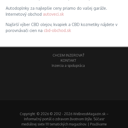
Autodoplnky za najlepšie ceny priamo do vašej garáže.
Internetový obchod
autoveci.sk
Najširší výber CBD olejov, kvapiek a CBD kozmetiky nájdete v
porovnávači cien na
cbd-obchod.sk
CHCEM INZEROVAŤ
KONTAKT
Inzercia a spolupráca
Copyright: © 2026 © 2012 - 2026 WellnessMagazin.sk –
Informačný portál o zdravom životnom štýle. Súčasť
mediálnej siete 111 tematických magazínov. | Používame