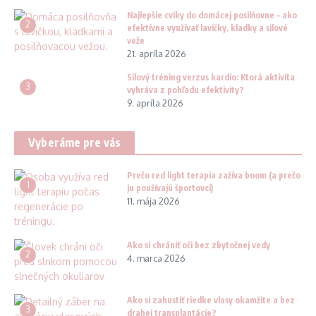
Najlepšie cviky do domácej posilňovne – ako
2
efektívne využívať lavičky, kladky a silové
veže
21. apríla 2026
Silový tréning verzus kardio: Ktorá aktivita
3
vyhráva z pohľadu efektivity?
9. apríla 2026
Vyberáme pre vás
Prečo red light terapia zažíva boom (a prečo
1
ju používajú športovci)
11. mája 2026
Ako si chrániť oči bez zbytočnej vedy
2
4. marca 2026
Ako si zahustiť riedke vlasy okamžite a bez
3
drahej transplantácie?