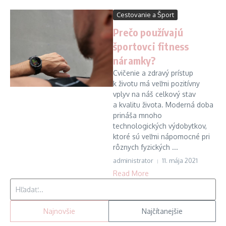
Cestovanie a Šport
Prečo používajú
športovci fitness
náramky?
Cvičenie a zdravý prístup
k životu má veľmi pozitívny
vplyv na náš celkový stav
a kvalitu života. Moderná doba
prináša mnoho
technologických výdobytkov,
ktoré sú veľmi nápomocné pri
rôznych fyzických ...
administrator
11. mája 2021
Read More
Hľadať:
Najnovšie
Najčítanejšie