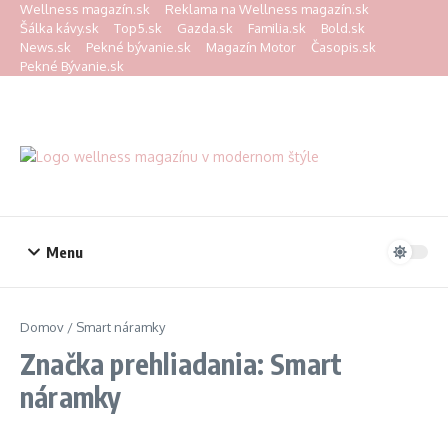
Preskočiť na obsah
Wellness magazín.sk
Reklama na Wellness magazín.sk
Šálka kávy.sk
Top5.sk
Gazda.sk
Familia.sk
Bold.sk
News.sk
Pekné bývanie.sk
Magazín Motor
Časopis.sk
Pekné Bývanie.sk
Menu
Domov
/
Smart náramky
Značka prehliadania: Smart
náramky