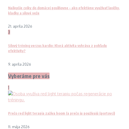
Najlepšie cviky do domácej posilňovne – ako efektívne využívať lavičky,
kladky a silové veže
21. apríla 2026
3
Silový tréning verzus kardio: Ktorá aktivita vyhráva z pohľadu
efektivity?
9. apríla 2026
Vyberáme pre vás
1
Prečo red light terapia zažíva boom (a prečo ju používajú športovci)
11. mája 2026