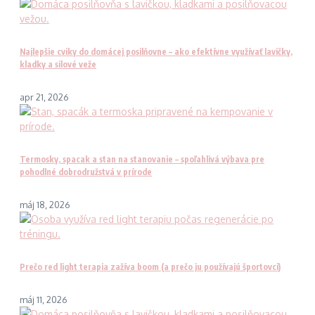
Najlepšie cviky do domácej posilňovne – ako efektívne využívať lavičky,
kladky a silové veže
apr 21, 2026
Termosky, spacak a stan na stanovanie – spoľahlivá výbava pre
pohodlné dobrodružstvá v prírode
máj 18, 2026
Prečo red light terapia zažíva boom (a prečo ju používajú športovci)
máj 11, 2026