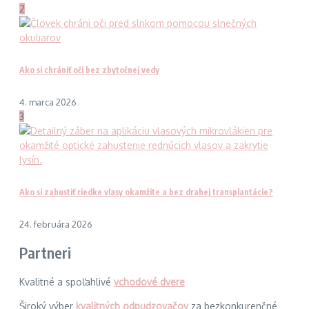
2
Ako si chrániť oči bez zbytočnej vedy
4. marca 2026
3
Ako si zahustiť riedke vlasy okamžite a bez drahej transplantácie?
24. februára 2026
Partneri
Kvalitné a spoľahlivé
vchodové dvere
Široký výber
kvalitných odpudzovačov
za bezkonkurenčné