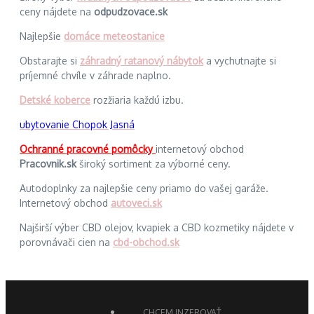
ceny nájdete na
odpudzovace.sk
Najlepšie
domáce meteostanice
Obstarajte si
záhradný ratanový nábytok
a vychutnajte si
príjemné chvíle v záhrade naplno.
Detské koberce
rozžiaria každú izbu.
ubytovanie Chopok Jasná
Ochranné pracovné pomôcky
internetový obchod
Pracovnik.sk
široký sortiment za výborné ceny.
Autodoplnky za najlepšie ceny priamo do vašej garáže.
Internetový obchod
autoveci.sk
Najširší výber CBD olejov, kvapiek a CBD kozmetiky nájdete v
porovnávači cien na
cbd-obchod.sk
CHCEM INZEROVAŤ