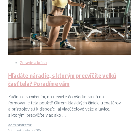
Zdravie a krása
Hľadáte náradie, s ktorým precvičíte veľkú
časť tela? Poradíme vám
Začínate s cvičením, no neviete čo všetko sa dá na
formovanie tela použiť? Okrem klasických činiek, trenažérov
a prístrojov sú k dispozícii aj viacúčelové veže a lavice,
s ktorými precvičíte viac ako ...
administrator
10. septembra 2019