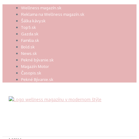
Preskočiť
Wellness magazín.sk
na
Reklama na Wellness magazín.sk
obsah
Šálka kávy.sk
Top5.sk
Gazda.sk
Familia.sk
Bold.sk
News.sk
Pekné bývanie.sk
Magazín Motor
Časopis.sk
Pekné Bývanie.sk