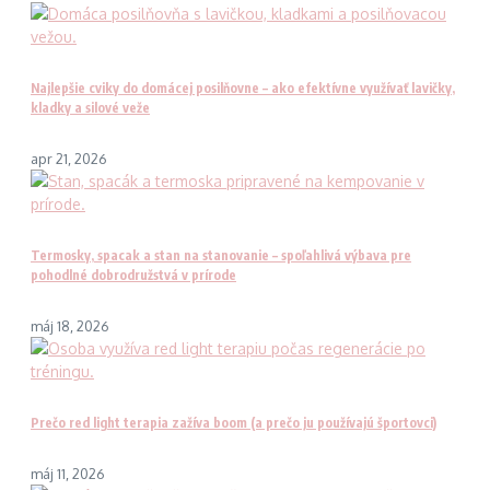
Najlepšie cviky do domácej posilňovne – ako efektívne využívať lavičky,
kladky a silové veže
apr 21, 2026
Termosky, spacak a stan na stanovanie – spoľahlivá výbava pre
pohodlné dobrodružstvá v prírode
máj 18, 2026
Prečo red light terapia zažíva boom (a prečo ju používajú športovci)
máj 11, 2026