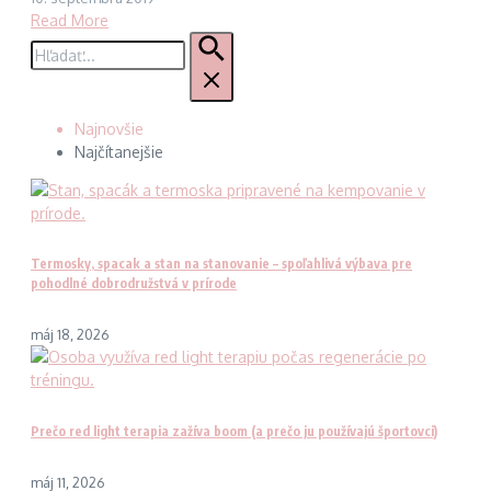
Read More
Hľadať:
Najnovšie
Najčítanejšie
Termosky, spacak a stan na stanovanie – spoľahlivá výbava pre
pohodlné dobrodružstvá v prírode
máj 18, 2026
Prečo red light terapia zažíva boom (a prečo ju používajú športovci)
máj 11, 2026