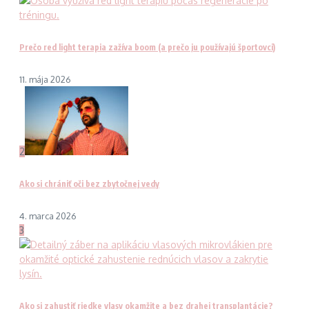
Prečo red light terapia zažíva boom (a prečo ju používajú športovci)
11. mája 2026
2
Ako si chrániť oči bez zbytočnej vedy
4. marca 2026
3
Ako si zahustiť riedke vlasy okamžite a bez drahej transplantácie?