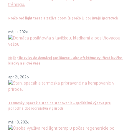
Prečo red light terapia zažíva boom (a prečo ju používajú športovci)
máj 11, 2026
Najlepšie cviky do domácej posilňovne – ako efektívne využívať lavičky,
kladky a silové veže
apr 21, 2026
Termosky, spacak a stan na stanovanie – spoľahlivá výbava pre
pohodlné dobrodružstvá v prírode
máj 18, 2026