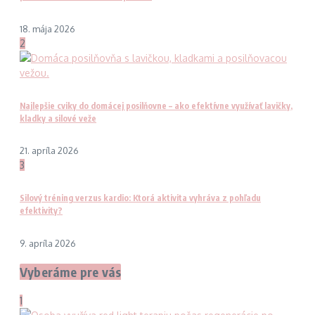
18. mája 2026
2
Najlepšie cviky do domácej posilňovne – ako efektívne využívať lavičky,
kladky a silové veže
21. apríla 2026
3
Silový tréning verzus kardio: Ktorá aktivita vyhráva z pohľadu
efektivity?
9. apríla 2026
Vyberáme pre vás
1