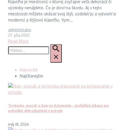
Kúpeľňa je miestnosť, v ktorej zvyčajne veľa dekorácií či
výzdoby nenájdete. Čo je dosť na škodu. Aj v tejto
miestnosti môžete ukázať svoj štýl, ozdobiť ju a vytvoriť si
modernú a štýlovú kúpeľňu. Vym...
administrator
27. júla 2022
Read More
Hľadať:
Najnovšie
Najčítanejšie
Termosky, spacak a stan na stanovanie – spoľahlivá výbava pre
pohodlné dobrodružstvá v prírode
máj 18, 2026