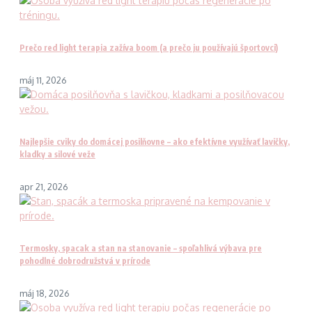
Prečo red light terapia zažíva boom (a prečo ju používajú športovci)
máj 11, 2026
Najlepšie cviky do domácej posilňovne – ako efektívne využívať lavičky,
kladky a silové veže
apr 21, 2026
Termosky, spacak a stan na stanovanie – spoľahlivá výbava pre
pohodlné dobrodružstvá v prírode
máj 18, 2026