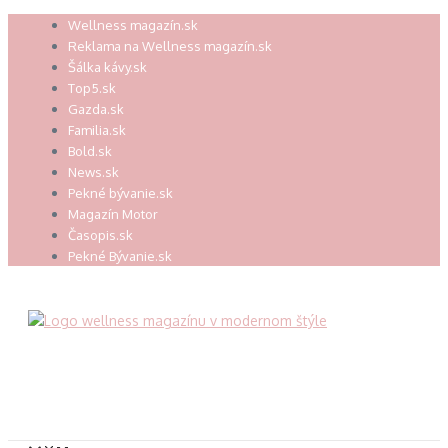
Preskočiť
Wellness magazín.sk
na
Reklama na Wellness magazín.sk
obsah
Šálka kávy.sk
Top5.sk
Gazda.sk
Familia.sk
Bold.sk
News.sk
Pekné bývanie.sk
Magazín Motor
Časopis.sk
Pekné Bývanie.sk