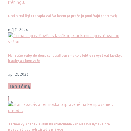
Prečo red light terapia zažíva boom (a prečo ju používajú športovci)
máj 11, 2026
Najlepšie cviky do domácej posilňovne – ako efektívne využívať lavičky,
kladky a silové veže
apr 21, 2026
Top témy
1
Termosky, spacak a stan na stanovanie – spoľahlivá výbava pre
pohodlné dobrodružstvá v prírode