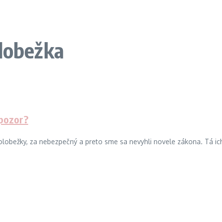
olobežka
 pozor?
olobežky, za nebezpečný a preto sme sa nevyhli novele zákona. Tá ich