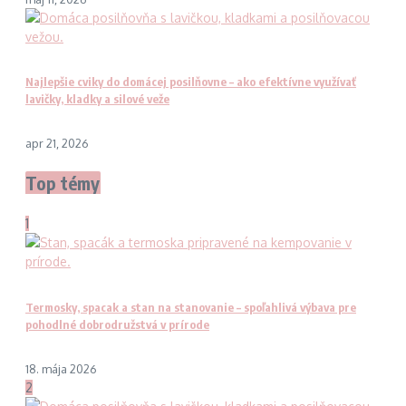
Najlepšie cviky do domácej posilňovne – ako efektívne využívať
lavičky, kladky a silové veže
apr 21, 2026
Top témy
1
Termosky, spacak a stan na stanovanie – spoľahlivá výbava pre
pohodlné dobrodružstvá v prírode
18. mája 2026
2