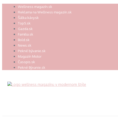
Preskočiť
Wellness magazín.sk
na
Reklama na Wellness magazín.sk
obsah
Šálka kávy.sk
Top5.sk
Gazda.sk
Familia.sk
Bold.sk
News.sk
Pekné bývanie.sk
Magazín Motor
Časopis.sk
Pekné Bývanie.sk