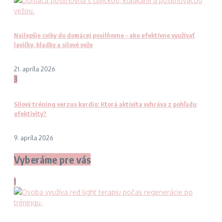
Najlepšie cviky do domácej posilňovne – ako efektívne využívať
lavičky, kladky a silové veže
21. apríla 2026
3
Silový tréning verzus kardio: Ktorá aktivita vyhráva z pohľadu
efektivity?
9. apríla 2026
Vyberáme pre vás
1