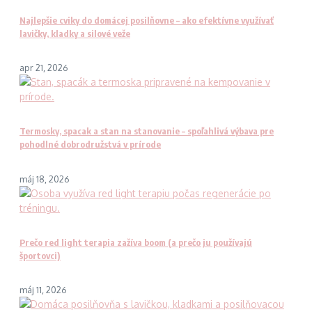
Najlepšie cviky do domácej posilňovne – ako efektívne využívať
lavičky, kladky a silové veže
apr 21, 2026
Termosky, spacak a stan na stanovanie – spoľahlivá výbava pre
pohodlné dobrodružstvá v prírode
máj 18, 2026
Prečo red light terapia zažíva boom (a prečo ju používajú
športovci)
máj 11, 2026