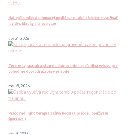
Najlepšie cviky do domácej posilňovne – ako efektívne využívať
lavičky, kladky a silové veže
apr 21, 2026
Termosky, spacak a stan na stanovanie – spoľahlivá výbava pre
pohodlné dobrodružstvá v prírode
máj 18, 2026
Prečo red light terapia zažíva boom (a prečo ju používajú
športovci)
máj 11, 2026