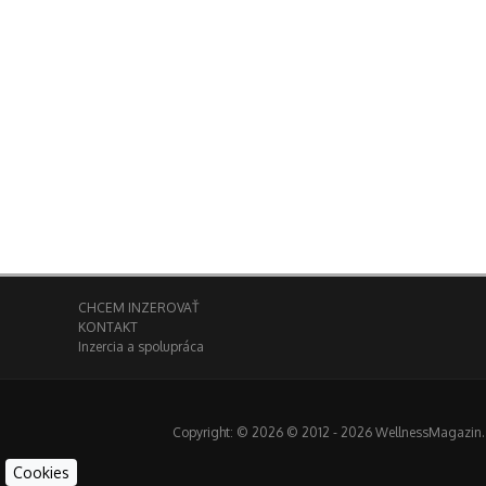
CHCEM INZEROVAŤ
KONTAKT
Inzercia a spolupráca
Copyright: © 2026 © 2012 - 2026 WellnessMagazin.sk
Cookies