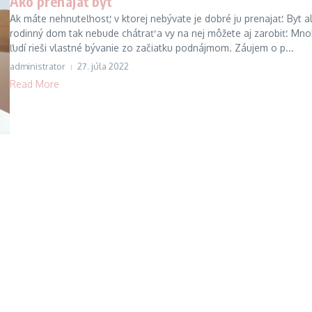
Ako prenajať byt
Ak máte nehnuteľnosť, v ktorej nebývate je dobré ju prenajať. Byt 
rodinný dom tak nebude chátrať a vy na nej môžete aj zarobiť. Mn
ľudí rieši vlastné bývanie zo začiatku podnájmom. Záujem o p...
administrator
27. júla 2022
Read More