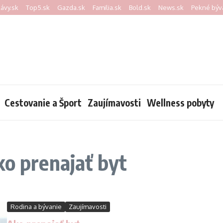
kávy.sk
Top5.sk
Gazda.sk
Familia.sk
Bold.sk
News.sk
Pekné býv
Cestovanie a Šport
Zaujímavosti
Wellness pobyty
ko prenajať byt
Rodina a bývanie
Zaujímavosti