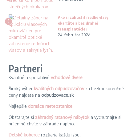
Ako si zahustiť riedke vlasy
3
okamžite a bez drahej
transplantácie?
24. februára 2026
Partneri
Kvalitné a spoľahlivé
vchodové dvere
Široký výber
kvalitných odpudzovačov
za bezkonkurenčné
ceny nájdete na
odpudzovace.sk
Najlepšie
domáce meteostanice
Obstarajte si
záhradný ratanový nábytok
a vychutnajte si
príjemné chvíle v záhrade naplno.
Detské koberce
rozžiaria každú izbu.