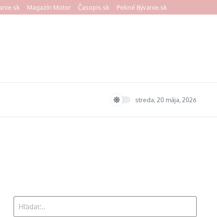
anie.sk
Magazín Motor
Časopis.sk
Pekné Bývanie.sk
streda, 20 mája, 2026
Hľadať: