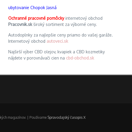
ubytovanie Chopok Jasná
Ochranné pracovné pomôcky
internetový obchod
Pracovnik.sk
široký sortiment za výborné ceny.
Autodoplnky za najlepšie ceny priamo do vašej garáže.
Internetový obchod
autoveci.sk
Najširší výber CBD olejov, kvapiek a CBD kozmetiky
nájdete v porovnávači cien na
cbd-obchod.sk
ických magazínov. | Používame
Spravodajský časopis X