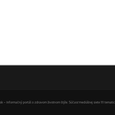
 – Informačný portál o zdravom životnom štýle. Súčasť mediálnej siete 111 temat