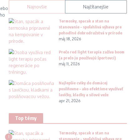
Najnovšie
Najčítanejšie
alebo
oho
Termosky, spacak a stan na
stanovanie – spoľahlivá výbava pre
pohodlné dobrodružstvá v prírode
máj 18, 2026
Prečo red light terapia zažíva boom
(a prečo ju používajú športovci)
máj 11, 2026
Najlepšie cviky do domácej
posilňovne – ako efektívne využívať
lavičky, kladky a silové veže
apr 21, 2026
Top témy
Termosky, spacak a stan na
1
stanovanie – spoľahlivá výbava pre