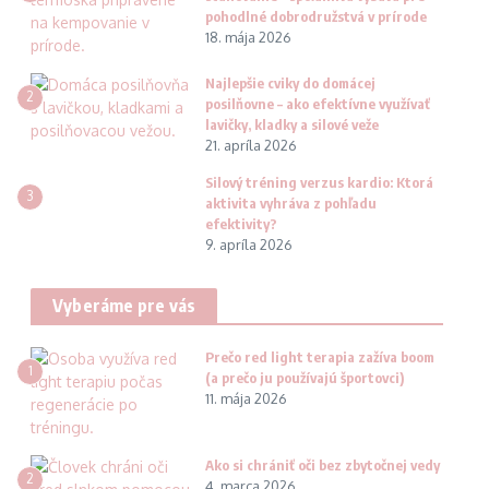
pohodlné dobrodružstvá v prírode
18. mája 2026
Najlepšie cviky do domácej
2
posilňovne – ako efektívne využívať
lavičky, kladky a silové veže
21. apríla 2026
Silový tréning verzus kardio: Ktorá
3
aktivita vyhráva z pohľadu
efektivity?
9. apríla 2026
Vyberáme pre vás
Prečo red light terapia zažíva boom
1
(a prečo ju používajú športovci)
11. mája 2026
Ako si chrániť oči bez zbytočnej vedy
2
4. marca 2026