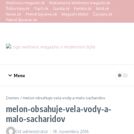
Preskočiť na obsah
Wellness magazín.sk
Reklama na Wellness magazín.sk
Šálka kávy.sk
Top5.sk
Gazda.sk
Familia.sk
Bold.sk
News.sk
Pekné bývanie.sk
Magazín Motor
Časopis.sk
Pekné Bývanie.sk
Menu
Domov
/
melon-obsahuje-vela-vody-a-malo-sacharidov
melon-obsahuje-vela-vody-a-
malo-sacharidov
Od
administrator
14. novembra 2016