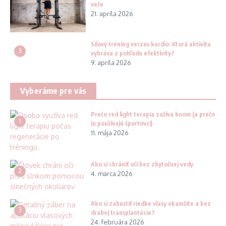
veže
21. apríla 2026
Silový tréning verzus kardio: Ktorá aktivita
3
vyhráva z pohľadu efektivity?
9. apríla 2026
Vyberáme pre vás
Prečo red light terapia zažíva boom (a prečo
1
ju používajú športovci)
11. mája 2026
Ako si chrániť oči bez zbytočnej vedy
2
4. marca 2026
Ako si zahustiť riedke vlasy okamžite a bez
3
drahej transplantácie?
24. februára 2026