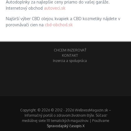
Autodoplnky za najlepšie ceny priamo do vašej garáže.
Internetový obchod
autoveci.sk
Najširší výber CBD olejov, kvapiek a CBD kozmetiky nájdete v
porovnávači cien na
cbd-obchod.sk
CHCEM INZEROVAŤ
KONTAKT
Inzercia a spolupráca
Copyright: © 2026 © 2012 - 2026 WellnessMagazin.sk –
Informačný portál o zdravom životnom štýle. Súčasť
mediálnej siete 111 tematických magazínov. | Používame
Spravodajský časopis X