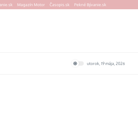
anie.sk
Magazín Motor
Časopis.sk
Pekné Bývanie.sk
utorok, 19 mája, 2026