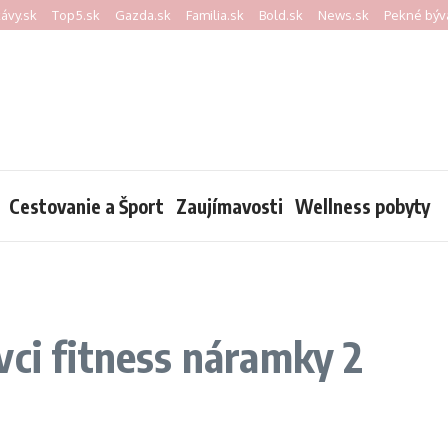
kávy.sk
Top5.sk
Gazda.sk
Familia.sk
Bold.sk
News.sk
Pekné býv
Cestovanie a Šport
Zaujímavosti
Wellness pobyty
vci fitness náramky 2