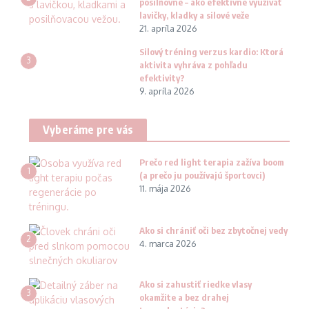
posilňovne – ako efektívne využívať
lavičky, kladky a silové veže
21. apríla 2026
Silový tréning verzus kardio: Ktorá
3
aktivita vyhráva z pohľadu
efektivity?
9. apríla 2026
Vyberáme pre vás
Prečo red light terapia zažíva boom
1
(a prečo ju používajú športovci)
11. mája 2026
Ako si chrániť oči bez zbytočnej vedy
2
4. marca 2026
Ako si zahustiť riedke vlasy
3
okamžite a bez drahej