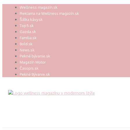
Preskočiť
Wellness magazín.sk
na
Reklama na Wellness magazín.sk
obsah
Šálka kávy.sk
Top5.sk
Gazda.sk
Familia.sk
Bold.sk
News.sk
Pekné bývanie.sk
Magazín Motor
Časopis.sk
Pekné Bývanie.sk