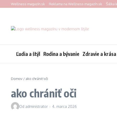
Preskočiť na obsah
Wellness magazín.sk
Reklama na Wellness magazín.sk
Šálka 
Ľudia a štýl
Rodina a bývanie
Zdravie a krása
Domov
/
ako chrániť oči
ako chrániť oči
Od
administrator
4. marca 2026