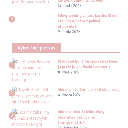
lavičky, kladky a silové veže
21. apríla 2026
Silový tréning verzus kardio: Ktorá
3
aktivita vyhráva z pohľadu
efektivity?
9. apríla 2026
Vyberáme pre vás
Prečo red light terapia zažíva boom
1
(a prečo ju používajú športovci)
11. mája 2026
Ako si chrániť oči bez zbytočnej vedy
2
4. marca 2026
Ako si zahustiť riedke vlasy
3
okamžite a bez drahej
transplantácie?