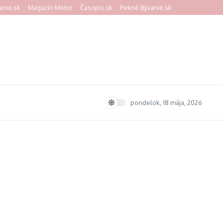
anie.sk
Magazín Motor
Časopis.sk
Pekné Bývanie.sk
pondelok, 18 mája, 2026