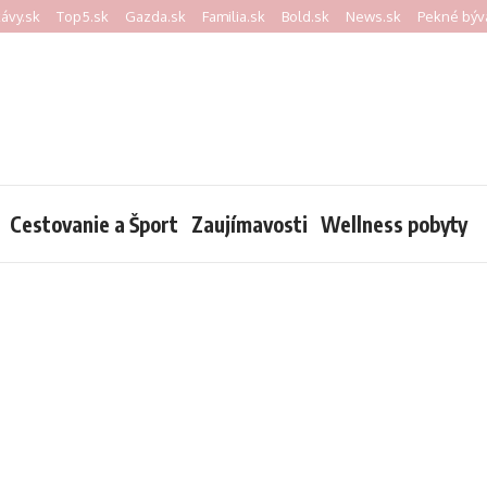
kávy.sk
Top5.sk
Gazda.sk
Familia.sk
Bold.sk
News.sk
Pekné býv
Cestovanie a Šport
Zaujímavosti
Wellness pobyty