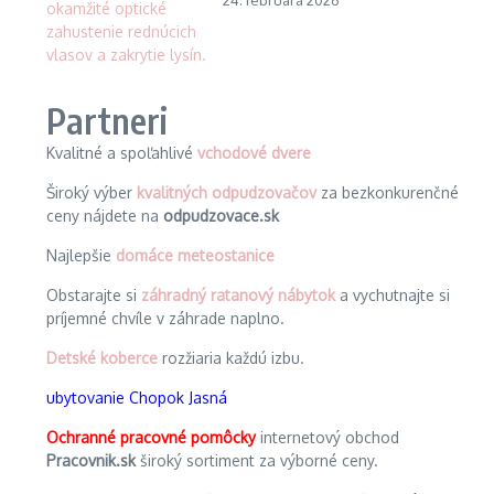
24. februára 2026
Partneri
Kvalitné a spoľahlivé
vchodové dvere
Široký výber
kvalitných odpudzovačov
za bezkonkurenčné
ceny nájdete na
odpudzovace.sk
Najlepšie
domáce meteostanice
Obstarajte si
záhradný ratanový nábytok
a vychutnajte si
príjemné chvíle v záhrade naplno.
Detské koberce
rozžiaria každú izbu.
ubytovanie Chopok Jasná
Ochranné pracovné pomôcky
internetový obchod
Pracovnik.sk
široký sortiment za výborné ceny.