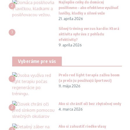
Najlepšie cviky do domácej
2
posilňovne – ako efektívne využívať
lavičky, kladky a silové veže
21. apríla 2026
Silový tréning verzus kardio: Ktorá
3
aktivita vyhráva z pohľadu
efektivity?
9. apríla 2026
Vyberáme pre vás
Prečo red light terapia zažíva boom
1
(a prečo ju používajú športovci)
11. mája 2026
Ako si chrániť oči bez zbytočnej vedy
2
4. marca 2026
Ako si zahustiť riedke vlasy
3