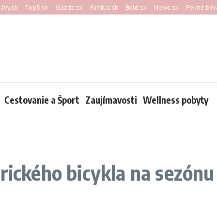
kávy.sk
Top5.sk
Gazda.sk
Familia.sk
Bold.sk
News.sk
Pekné býv
Cestovanie a Šport
Zaujímavosti
Wellness pobyty
trického bicykla na sezónu