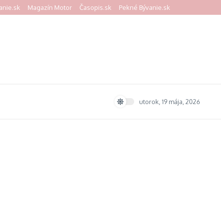
anie.sk
Magazín Motor
Časopis.sk
Pekné Bývanie.sk
utorok, 19 mája, 2026