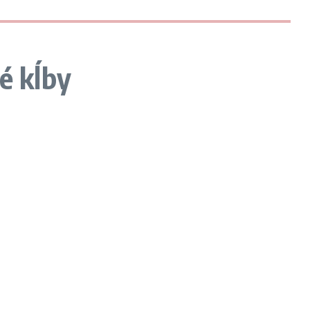
é kĺby