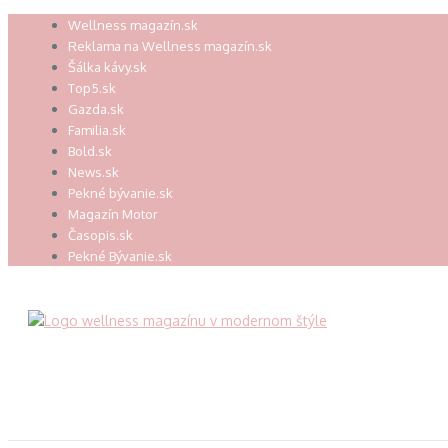
Preskočiť
Wellness magazín.sk
na
Reklama na Wellness magazín.sk
obsah
Šálka kávy.sk
Top5.sk
Gazda.sk
Familia.sk
Bold.sk
News.sk
Pekné bývanie.sk
Magazín Motor
Časopis.sk
Pekné Bývanie.sk