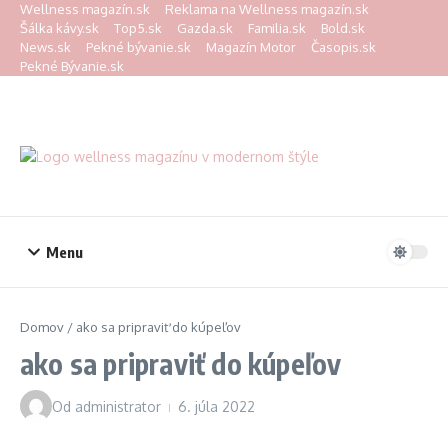
Preskočiť na obsah
Wellness magazín.sk
Reklama na Wellness magazín.sk
Šálka kávy.sk
Top5.sk
Gazda.sk
Familia.sk
Bold.sk
News.sk
Pekné bývanie.sk
Magazín Motor
Časopis.sk
Pekné Bývanie.sk
Menu
Domov
/
ako sa pripraviť do kúpeľov
ako sa pripraviť do kúpeľov
Od
administrator
6. júla 2022