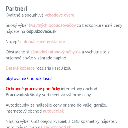
Partneri
Kvalitné a spoľahlivé
vchodové dvere
Široký výber
kvalitných odpudzovačov
za bezkonkurenčné ceny
nájdete na
odpudzovace.sk
Najlepšie
domáce meteostanice
Obstarajte si
záhradný ratanový nábytok
a vychutnajte si
príjemné chvíle v záhrade naplno.
Detské koberce
rozžiaria každú izbu.
ubytovanie Chopok Jasná
Ochranné pracovné pomôcky
internetový obchod
Pracovnik.sk
široký sortiment za výborné ceny.
Autodoplnky za najlepšie ceny priamo do vašej garáže.
Internetový obchod
autoveci.sk
Najširší výber CBD olejov, kvapiek a CBD kozmetiky nájdete v
porovnávači cien na
cbd-obchod.sk