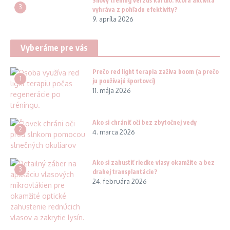
Silový tréning verzus kardio: Ktorá aktivita
3
vyhráva z pohľadu efektivity?
9. apríla 2026
Vyberáme pre vás
Prečo red light terapia zažíva boom (a prečo
1
ju používajú športovci)
11. mája 2026
Ako si chrániť oči bez zbytočnej vedy
2
4. marca 2026
Ako si zahustiť riedke vlasy okamžite a bez
3
drahej transplantácie?
24. februára 2026