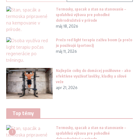
Termosky, spacak a stan na stanovanie –
spoľahlivá výbava pre pohodlné
dobrodružstvá v prírode
máj 18, 2026
Prečo red light terapia zažíva boom (a prečo
ju používajú športovci)
máj 11, 2026
Najlepšie cviky do domácej posilňovne – ako
efektívne využívať lavičky, kladky a silové
veže
apr 21, 2026
Top témy
Termosky, spacak a stan na stanovanie –
1
spoľahlivá výbava pre pohodlné
dobrodružstvá v prírode