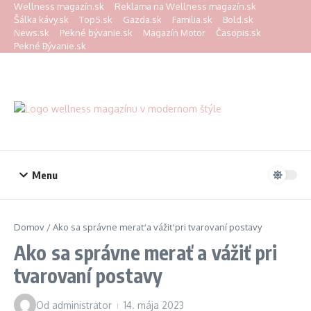
Preskočiť na obsah
Wellness magazín.sk
Reklama na Wellness magazín.sk
Šálka kávy.sk
Top5.sk
Gazda.sk
Familia.sk
Bold.sk
News.sk
Pekné bývanie.sk
Magazín Motor
Časopis.sk
Pekné Bývanie.sk
Menu
Domov
/
Ako sa správne merať a vážiť pri tvarovaní postavy
Ako sa správne merať a vážiť pri
tvarovaní postavy
Od
administrator
14. mája 2023