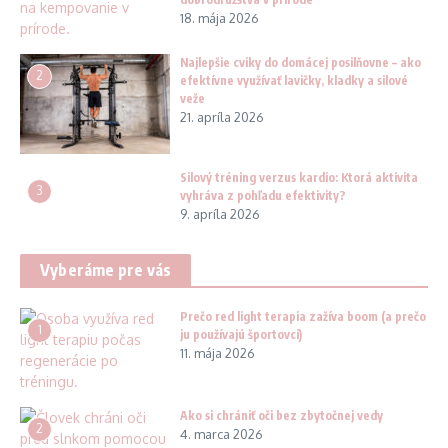
18. mája 2026
Najlepšie cviky do domácej posilňovne – ako
2
efektívne využívať lavičky, kladky a silové
veže
21. apríla 2026
Silový tréning verzus kardio: Ktorá aktivita
3
vyhráva z pohľadu efektivity?
9. apríla 2026
Vyberáme pre vás
Prečo red light terapia zažíva boom (a prečo
1
ju používajú športovci)
11. mája 2026
Ako si chrániť oči bez zbytočnej vedy
2
4. marca 2026