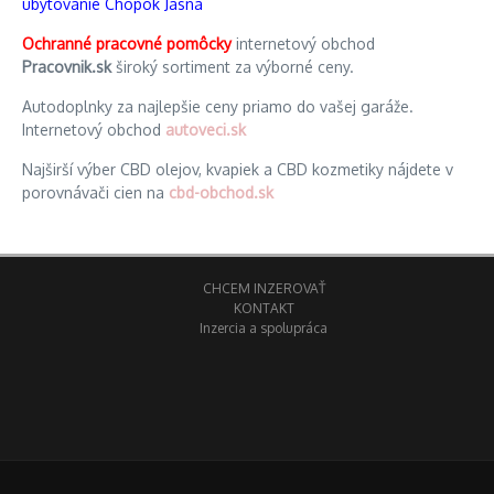
ubytovanie Chopok Jasná
Ochranné pracovné pomôcky
internetový obchod
Pracovnik.sk
široký sortiment za výborné ceny.
Autodoplnky za najlepšie ceny priamo do vašej garáže.
Internetový obchod
autoveci.sk
Najširší výber CBD olejov, kvapiek a CBD kozmetiky nájdete v
porovnávači cien na
cbd-obchod.sk
CHCEM INZEROVAŤ
KONTAKT
Inzercia a spolupráca