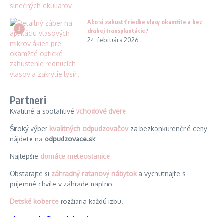
Ako si zahustiť riedke vlasy okamžite a bez
3
drahej transplantácie?
24. februára 2026
Partneri
Kvalitné a spoľahlivé
vchodové dvere
Široký výber
kvalitných odpudzovačov
za bezkonkurenčné ceny
nájdete na
odpudzovace.sk
Najlepšie
domáce meteostanice
Obstarajte si
záhradný ratanový nábytok
a vychutnajte si
príjemné chvíle v záhrade naplno.
Detské koberce
rozžiaria každú izbu.