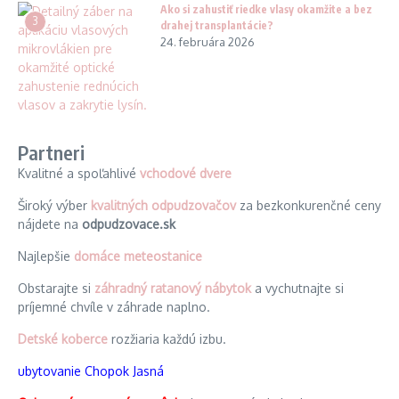
Ako si zahustiť riedke vlasy okamžite a bez
3
drahej transplantácie?
24. februára 2026
Partneri
Kvalitné a spoľahlivé
vchodové dvere
Široký výber
kvalitných odpudzovačov
za bezkonkurenčné ceny
nájdete na
odpudzovace.sk
Najlepšie
domáce meteostanice
Obstarajte si
záhradný ratanový nábytok
a vychutnajte si
príjemné chvíle v záhrade naplno.
Detské koberce
rozžiaria každú izbu.
ubytovanie Chopok Jasná