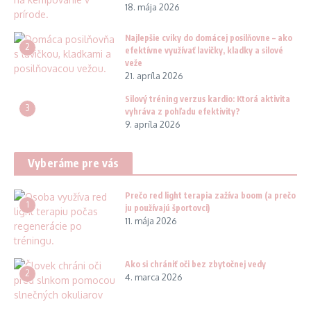
18. mája 2026
Najlepšie cviky do domácej posilňovne – ako
2
efektívne využívať lavičky, kladky a silové
veže
21. apríla 2026
Silový tréning verzus kardio: Ktorá aktivita
3
vyhráva z pohľadu efektivity?
9. apríla 2026
Vyberáme pre vás
Prečo red light terapia zažíva boom (a prečo
1
ju používajú športovci)
11. mája 2026
Ako si chrániť oči bez zbytočnej vedy
2
4. marca 2026