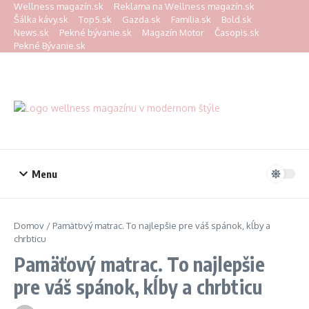
Preskočiť na obsah
Wellness magazín.sk
Reklama na Wellness magazín.sk
Šálka kávy.sk
Top5.sk
Gazda.sk
Familia.sk
Bold.sk
News.sk
Pekné bývanie.sk
Magazín Motor
Časopis.sk
Pekné Bývanie.sk
Menu
Domov
/
Pamäťový matrac. To najlepšie pre váš spánok, kĺby a
chrbticu
Pamäťový matrac. To najlepšie
pre váš spánok, kĺby a chrbticu