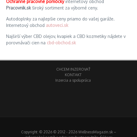
Ochranné pracovné pomôcky
internetový obchod
Pracovnik.sk
široký sortiment za výborné ceny.
Autodoplnky za najlepšie ceny priamo do vašej garáže.
Internetový obchod
autoveci.sk
Najširší výber CBD olejov, kvapiek a CBD kozmetiky nájdete v
porovnávači cien na
cbd-obchod.sk
CHCEM INZEROVAŤ
KONTAKT
Inzercia a spolupráca
Copyright: © 2026 © 2012 - 2026 WellnessMagazin.sk –