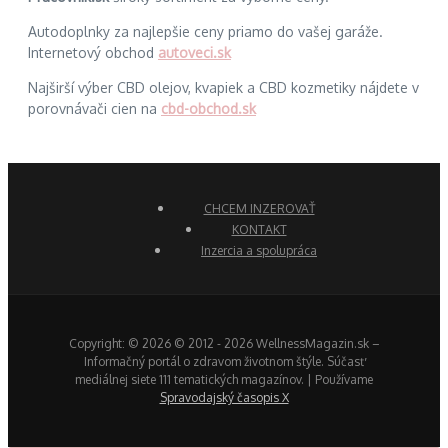
Autodoplnky za najlepšie ceny priamo do vašej garáže.
Internetový obchod
autoveci.sk
Najširší výber CBD olejov, kvapiek a CBD kozmetiky nájdete v
porovnávači cien na
cbd-obchod.sk
CHCEM INZEROVAŤ
KONTAKT
Inzercia a spolupráca
Copyright: © 2026 © 2012 - 2026 WellnessMagazin.sk –
Informačný portál o zdravom životnom štýle. Súčasť
mediálnej siete 111 tematických magazínov. | Používame
Spravodajský časopis X