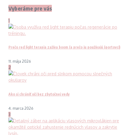
Vyberáme pre vás
1
Prečo red light terapia zažíva boom (a prečo ju používajú športovci)
11. mája 2026
2
Ako si chrániť oči bez zbytočnej vedy
4. marca 2026
3