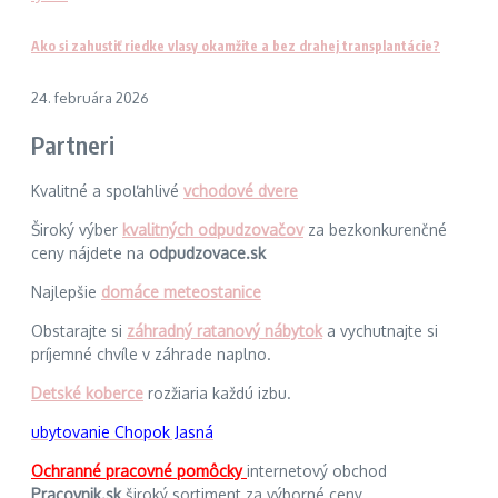
Ako si zahustiť riedke vlasy okamžite a bez drahej transplantácie?
24. februára 2026
Partneri
Kvalitné a spoľahlivé
vchodové dvere
Široký výber
kvalitných odpudzovačov
za bezkonkurenčné
ceny nájdete na
odpudzovace.sk
Najlepšie
domáce meteostanice
Obstarajte si
záhradný ratanový nábytok
a vychutnajte si
príjemné chvíle v záhrade naplno.
Detské koberce
rozžiaria každú izbu.
ubytovanie Chopok Jasná
Ochranné pracovné pomôcky
internetový obchod
Pracovnik.sk
široký sortiment za výborné ceny.