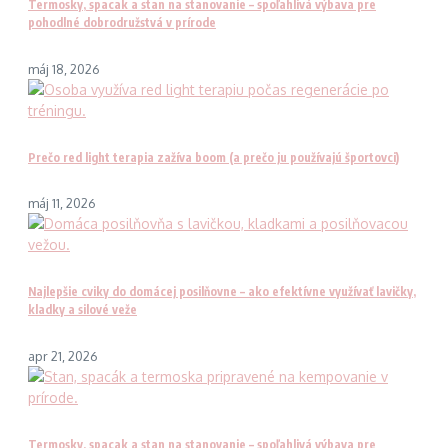
Termosky, spacak a stan na stanovanie – spoľahlivá výbava pre
pohodlné dobrodružstvá v prírode
máj 18, 2026
Prečo red light terapia zažíva boom (a prečo ju používajú športovci)
máj 11, 2026
Najlepšie cviky do domácej posilňovne – ako efektívne využívať lavičky,
kladky a silové veže
apr 21, 2026
Termosky, spacak a stan na stanovanie – spoľahlivá výbava pre