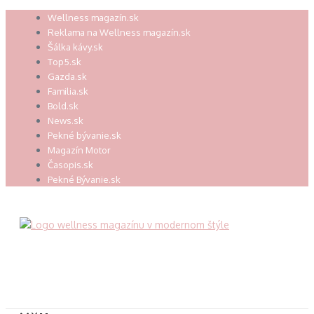
Preskočiť
Wellness magazín.sk
na
Reklama na Wellness magazín.sk
obsah
Šálka kávy.sk
Top5.sk
Gazda.sk
Familia.sk
Bold.sk
News.sk
Pekné bývanie.sk
Magazín Motor
Časopis.sk
Pekné Bývanie.sk