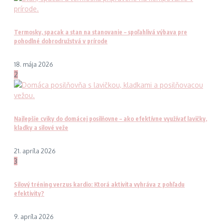
Termosky, spacak a stan na stanovanie – spoľahlivá výbava pre
pohodlné dobrodružstvá v prírode
18. mája 2026
2
Najlepšie cviky do domácej posilňovne – ako efektívne využívať lavičky,
kladky a silové veže
21. apríla 2026
3
Silový tréning verzus kardio: Ktorá aktivita vyhráva z pohľadu
efektivity?
9. apríla 2026