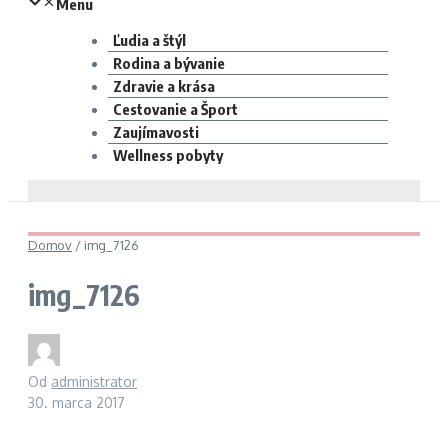
Menu
Ľudia a štýl
Rodina a bývanie
Zdravie a krása
Cestovanie a Šport
Zaujímavosti
Wellness pobyty
Domov
/
img_7126
img_7126
Od
administrator
30. marca 2017